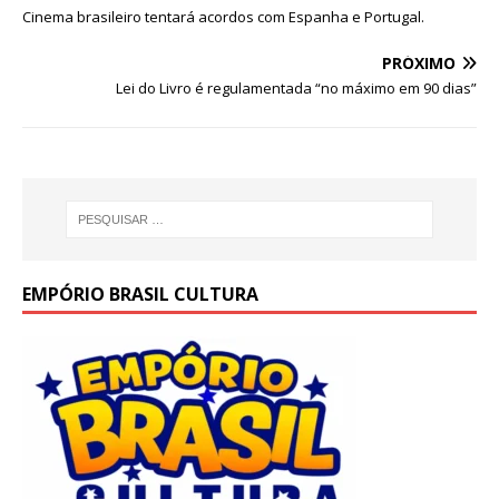
at
c
k
it
ai
ar
Cinema brasileiro tentará acordos com Espanha e Portugal.
s
e
e
te
l
e
PRÓXIMO
A
b
dI
r
Lei do Livro é regulamentada “no máximo em 90 dias”
p
o
n
p
o
k
EMPÓRIO BRASIL CULTURA