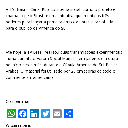
A TV Brasil – Canal Público Internacional, como o projeto é
chamado pelo Brasil, é uma iniciativa que reuniu os três
poderes para lançar a primeira emissora brasileira voltada
para o público da América do Sul.
Até hoje, a TV Brasil realizou duas transmissões experimentais
–uma durante o Fórum Social Mundial, em janeiro, e a outra
no início deste mês, durante a Cúpula América do Sul-Países
Árabes. O material foi utilizado por 20 emissoras de todo o
continente sul-americano.
Compartilhar:
W
F
Li
T
E
S
h
a
n
w
m
h
ANTERIOR