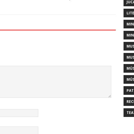
JUC
LIT
MIN
MIN
MUS
MUS
MÚS
MÚS
PAT
REC
TEA