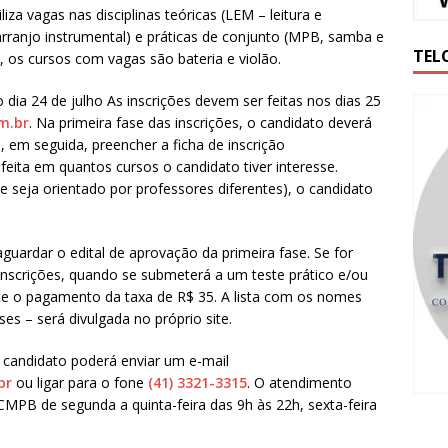
iza vagas nas disciplinas teóricas (LEM – leitura e
arranjo instrumental) e práticas de conjunto (MPB, samba e
TEL
s, os cursos com vagas são bateria e violão.
o dia 24 de julho As inscrições devem ser feitas nos dias 25
m.br
. Na primeira fase das inscrições, o candidato deverá
 e, em seguida, preencher a ficha de inscrição
 feita em quantos cursos o candidato tiver interesse.
eja orientado por professores diferentes), o candidato
uardar o edital de aprovação da primeira fase. Se for
inscrições, quando se submeterá a um teste prático e/ou
nte o pagamento da taxa de R$ 35. A lista com os nomes
es – será divulgada no próprio site.
 candidato poderá enviar um e-mail
br
ou ligar para o fone
(41) 3321-3315
. O atendimento
 CMPB de segunda a quinta-feira das 9h às 22h, sexta-feira