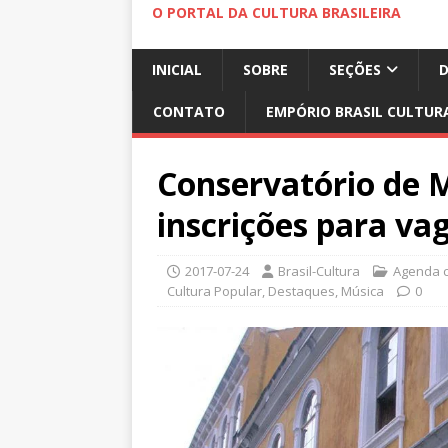
O PORTAL DA CULTURA BRASILEIRA
INICIAL
SOBRE
SEÇÕES
CONTATO
EMPÓRIO BRASIL CULTUR
Conservatório de 
inscrições para v
2017-07-24
Brasil-Cultura
Agenda c
Cultura Popular
,
Destaques
,
Música
0