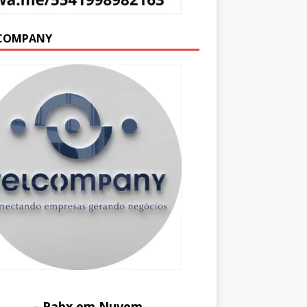
COMPANY
– Pabx em Nuvem