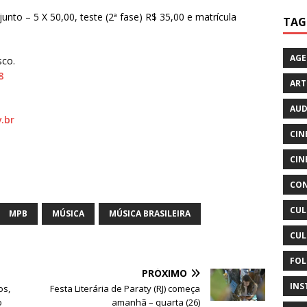
junto – 5 X 50,00, teste (2ª fase) R$ 35,00 e matrícula
TAG
AG
sco.
8
ART
AUD
.br
CIN
CIN
CON
CUL
MPB
MÚSICA
MÚSICA BRASILEIRA
CUL
FOL
PRÓXIMO
INS
os,
Festa Literária de Paraty (RJ) começa
o
amanhã – quarta (26)