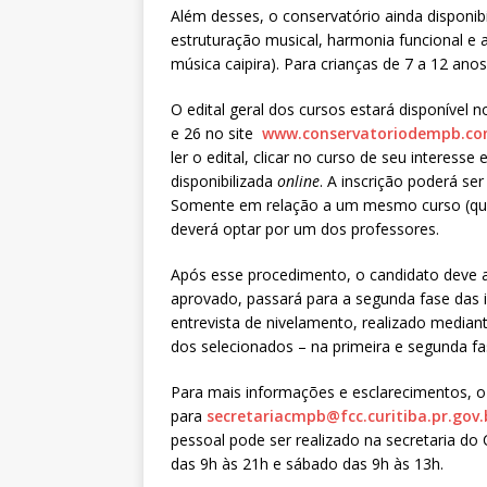
Além desses, o conservatório ainda disponibil
estruturação musical, harmonia funcional e 
música caipira). Para crianças de 7 a 12 ano
O edital geral dos cursos estará disponível n
e 26 no site
www.conservatoriodempb.co
ler o edital, clicar no curso de seu interesse
disponibilizada
online
. A inscrição poderá ser
Somente em relação a um mesmo curso (que s
deverá optar por um dos professores.
Após esse procedimento, o candidato deve ag
aprovado, passará para a segunda fase das 
entrevista de nivelamento, realizado media
dos selecionados – na primeira e segunda fas
Para mais informações e esclarecimentos, o
para
secretariacmpb@fcc.curitiba.pr.gov.
pessoal pode ser realizado na secretaria do
das 9h às 21h e sábado das 9h às 13h.