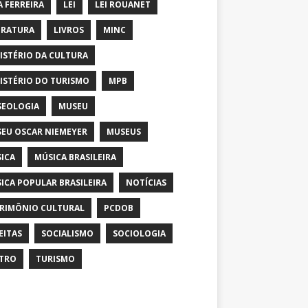
A FERREIRA
LEI
LEI ROUANET
ERATURA
LIVROS
MINC
ISTÉRIO DA CULTURA
ISTÉRIO DO TURISMO
MPB
EOLOGIA
MUSEU
EU OSCAR NIEMEYER
MUSEUS
ICA
MÚSICA BRASILEIRA
ICA POPULAR BRASILEIRA
NOTÍCIAS
RIMÔNIO CULTURAL
PCDOB
EITAS
SOCIALISMO
SOCIOLOGIA
TRO
TURISMO