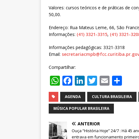
Valores: cursos teóricos e de práticas de con
50,00.
Endereço: Rua Mateus Leme, 66, São Franci
Informações:
(41) 3321-3315
,
(41) 3321-320
Informações pedagógicas: 3321-3318
Email:
secretariacmpb@fcc.curitiba.pr.gov
Compartilhar:
W
F
Li
T
E
S
h
a
n
w
m
h
at
c
k
it
ai
ar
AGENDA
CULTURA BRASILEIRA
s
e
e
te
l
e
MÚSICA POPULAR BRASILEIRA
A
b
dI
r
ANTERIOR
p
o
n
Ouça “História Hoje” 24/7 : Há 45 an
entrava em funcionamento primeir