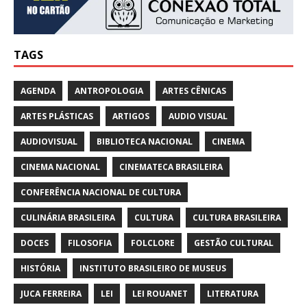
TAGS
AGENDA
ANTROPOLOGIA
ARTES CÊNICAS
ARTES PLÁSTICAS
ARTIGOS
AUDIO VISUAL
AUDIOVISUAL
BIBLIOTECA NACIONAL
CINEMA
CINEMA NACIONAL
CINEMATECA BRASILEIRA
CONFERÊNCIA NACIONAL DE CULTURA
CULINÁRIA BRASILEIRA
CULTURA
CULTURA BRASILEIRA
DOCES
FILOSOFIA
FOLCLORE
GESTÃO CULTURAL
HISTÓRIA
INSTITUTO BRASILEIRO DE MUSEUS
JUCA FERREIRA
LEI
LEI ROUANET
LITERATURA