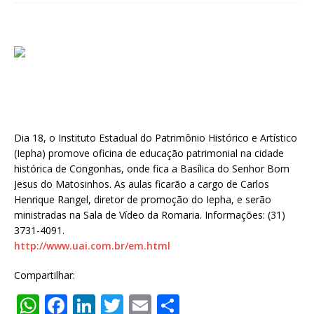
Dia 18, o Instituto Estadual do Patrimônio Histórico e Artístico
(Iepha) promove oficina de educação patrimonial na cidade
histórica de Congonhas, onde fica a Basílica do Senhor Bom
Jesus do Matosinhos. As aulas ficarão a cargo de Carlos
Henrique Rangel, diretor de promoção do Iepha, e serão
ministradas na Sala de Vídeo da Romaria. Informações: (31)
3731-4091.
http://www.uai.com.br/em.html
Compartilhar:
W
F
Li
T
E
S