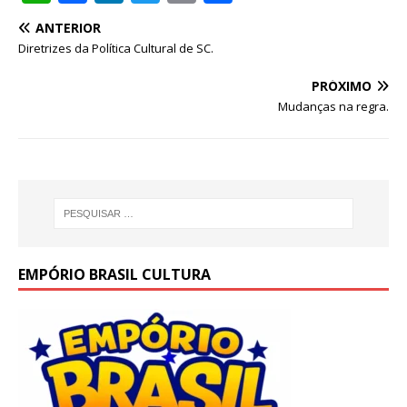
h
a
n
w
m
h
ANTERIOR
at
c
k
it
ai
ar
Diretrizes da Política Cultural de SC.
s
e
e
te
l
e
PRÓXIMO
A
b
dI
r
Mudanças na regra.
p
o
n
p
o
k
EMPÓRIO BRASIL CULTURA