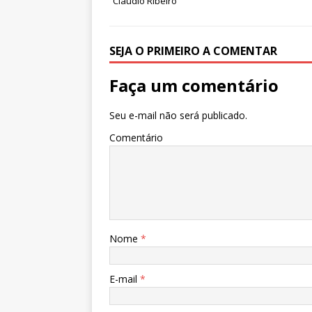
p
o
“Cláudio Ribeiro”
k
SEJA O PRIMEIRO A COMENTAR
Faça um comentário
Seu e-mail não será publicado.
Comentário
Nome
*
E-mail
*