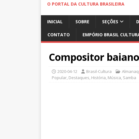
O PORTAL DA CULTURA BRASILEIRA
INICIAL
SOBRE
SEÇÕES
CONTATO
EMPÓRIO BRASIL CULTUR
Compositor baiano
2020-04-12
Brasil-Cultura
Almanaqu
Popular
,
Destaques
,
História
,
Música
,
Samba