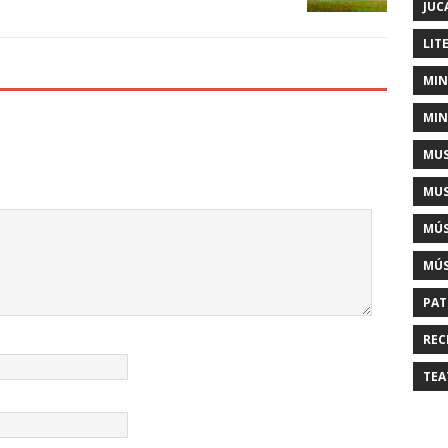
JUC
LIT
MIN
MIN
MUS
MUS
MÚS
MÚS
PAT
REC
TEA