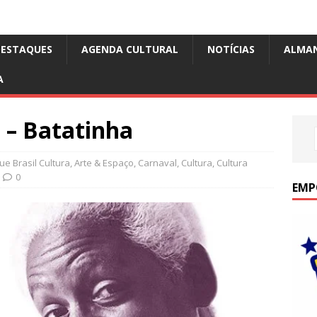
DESTAQUES
AGENDA CULTURAL
NOTÍCIAS
ALMA
A
 – Batatinha
e Brasil Cultura
,
Arte & Espaço
,
Carnaval
,
Cultura
,
Cultura
0
EMP