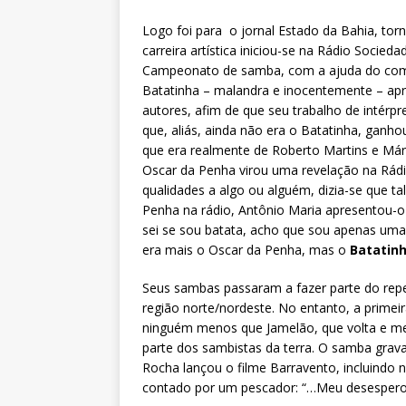
Logo foi para o jornal Estado da Bahia, tor
carreira artística iniciou-se na Rádio Soci
Campeonato de samba, com a ajuda do comp
Batatinha – malandra e inocentemente – ap
autores, afim de que seu trabalho de intérp
que, aliás, ainda não era o Batatinha, gan
que era realmente de Roberto Martins e Mári
Oscar da Penha virou uma revelação na Rádio
qualidades a algo ou alguém, dizia-se que t
Penha na rádio, Antônio Maria apresentou-o
sei se sou batata, acho que sou apenas uma
era mais o Oscar da Penha, mas o
Batatin
Seus sambas passaram a fazer parte do reper
região norte/nordeste. No entanto, a prime
ninguém menos que Jamelão, que volta e mei
parte dos sambistas da terra. O samba grava
Rocha lançou o filme Barravento, incluindo 
contado por um pescador: “…Meu desespero