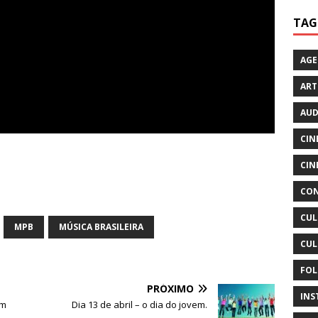
TAG
AG
ART
AUD
CIN
CIN
CON
CUL
MPB
MÚSICA BRASILEIRA
CUL
FOL
PRÓXIMO
INS
om
Dia 13 de abril – o dia do jovem.