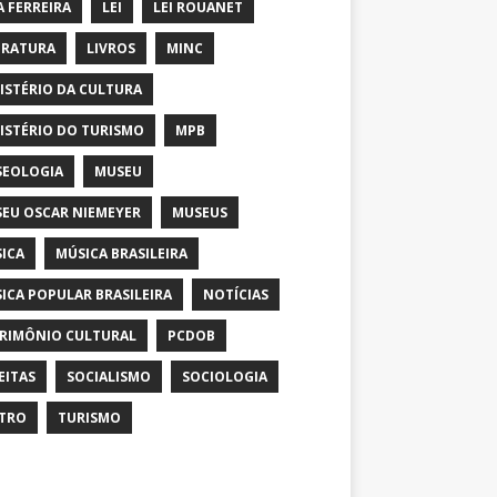
A FERREIRA
LEI
LEI ROUANET
ERATURA
LIVROS
MINC
ISTÉRIO DA CULTURA
ISTÉRIO DO TURISMO
MPB
EOLOGIA
MUSEU
EU OSCAR NIEMEYER
MUSEUS
ICA
MÚSICA BRASILEIRA
ICA POPULAR BRASILEIRA
NOTÍCIAS
RIMÔNIO CULTURAL
PCDOB
EITAS
SOCIALISMO
SOCIOLOGIA
TRO
TURISMO