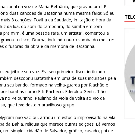
 nacional na voz de Maria Bethânia, que gravou um LP
ertório duas canções de Batatinha numa mesma faixa: Só eu
TEL
, mais 3 canções: Toalha da Saudade, Imitação e Hora da
 luz da lua, do som do tamborim, do samba em tom
nha pra mim, é uma pessoa rara, um artista”, comentou a
 gravou o disco, Drama, incluindo outro samba do mestre:
es difusoras da obra e da memória de Batatinha.
eu jeito e sua voz. Era seu primeiro disco, intitulado
 também descobriu Batatinha em uma de suas incursões pela
riu seu bando, formado na velha-guarda por Riachão e
por bambas como Edil Pacheco, Ederaldo Gentil, Tião
va no Pelourinho. Paulinho da Viola de volta ao Rio de
osa, que teve deste maravilhoso grupo.
olygram não vacilou, armou um estúdio improvisado na Vila
ba da Bahia, relíquia que merece outras edições. Lá vemos
, um simples cidadão de Salvador, gráfico, casado, pai de