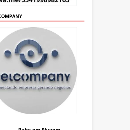
COMPANY
– Pabx em Nuvem