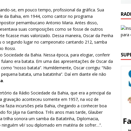
nando-se, em pouco tempo, profissional da gráfica. Sua
RAD
edade da Bahia, em 1944, como cantor no programa
ositor pernambucano Antonio Maria. Antes disso,
resentava suas composições como se fosse de outros
rete ficasse mais valorizado. Dessa maneira, Oscar da Penha
hou o segundo lugar no campeonato cantando 212, samba
o Rossi.
SUP
 Sociedade da Bahia. Nessa época, para elogiar, conferir
al fulano era batata. Em uma das apresentações de Oscar da
 como “nosso batata”. Humildemente, Oscar corrigiu: “Não
 pequena batata, uma batatinha”. Daí em diante ele não
ha
.
tório da Rádio Sociedade da Bahia, que era a principal da
ira gravação aconteceu somente em 1957, na voz de
a fazia incursões pela Bahia, chegando a conhecer boa
do foi Jája na Gamboa. Três anos mais tarde, Glauber
na trilha sonora um samba da Batatinha, Diplomacia,
 ninguém vê/ sou diplomado em matéria de sofrer…”.