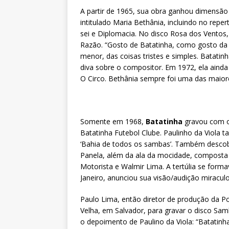
A partir de 1965, sua obra ganhou dimensão
intitulado Maria Bethânia, incluindo no rep
sei e Diplomacia. No disco Rosa dos Ventos
Razão. “Gosto de Batatinha, como gosto da
menor, das coisas tristes e simples. Batati
diva sobre o compositor. Em 1972, ela ainda
O Circo. Bethânia sempre foi uma das maior
Somente em 1968,
Batatinha
gravou com o s
Batatinha Futebol Clube. Paulinho da Viola
‘Bahia de todos os sambas’. Também descob
Panela, além da ala da mocidade, composta 
Motorista e Walmir Lima. A tertúlia se forma
Janeiro, anunciou sua visão/audição miracul
Paulo Lima, então diretor de produção da P
Velha, em Salvador, para gravar o disco Sam
o depoimento de Paulino da Viola: “Batatinha