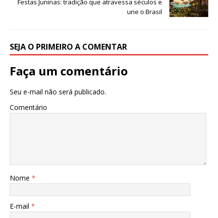
p
o
n
Festas Juninas: tradição que atravessa séculos e
une o Brasil
p
o
k
SEJA O PRIMEIRO A COMENTAR
Faça um comentário
Seu e-mail não será publicado.
Comentário
Nome
*
E-mail
*