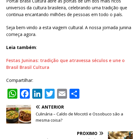
Portal Brasil Cultura abre as portas de um dos mais ricos
universos da cultura brasileira, celebrando uma tradição que
continua encantando milhões de pessoas em todo o país.
Seja bem-vindo a esta viagem cultural. A nossa jornada junina
começa agora.
Leia também
:
Festas Juninas: tradição que atravessa séculos e une o
Brasil Brasil Cultura
Compartilhar:
W
F
Li
T
E
S
h
a
n
w
m
h
ANTERIOR
at
c
k
it
ai
ar
Culinária – Caldo de Mocotó e Ossobuco são a
s
e
e
te
l
e
mesma coisa?
A
b
dI
r
PRÓXIMO