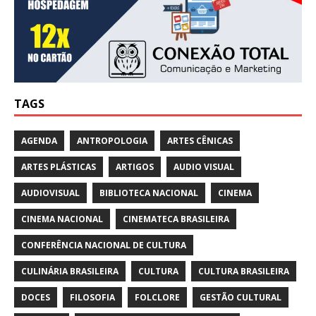
TAGS
AGENDA
ANTROPOLOGIA
ARTES CÊNICAS
ARTES PLÁSTICAS
ARTIGOS
AUDIO VISUAL
AUDIOVISUAL
BIBLIOTECA NACIONAL
CINEMA
CINEMA NACIONAL
CINEMATECA BRASILEIRA
CONFERÊNCIA NACIONAL DE CULTURA
CULINÁRIA BRASILEIRA
CULTURA
CULTURA BRASILEIRA
DOCES
FILOSOFIA
FOLCLORE
GESTÃO CULTURAL