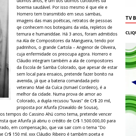
últimos anos, é um dos últimos curtidores da
boemia saudável. Por isso mesmo é que ele e
Homero tem transmitido em seus sambas,
TV 
imagens das mais poéticas, retratos de pessoas
qe conhecem nos botequins da vida, repletos de
CLIQ
ternura e humaniddae. Há 3 anos, foram admitidos
na Ala de Compositores da Mangueira, tendo por
padrinhos, o grande Cartola – Angenor de Oliveira,
cuja enfermidade os preocupa agora. Homero e
Cláudio integram também a ala de compositores
da Escola de Samba Colorado, que apesar de estar
sem local para ensaios, pretende fazer bonito na
avenida, já que a bateria comandada pelo
veterano Maé da Cuíca (Ismael Cordeiro), é a
melhor da cidade. Numa prova de amor ao
Colorado, a dupla recusou “luvas” de Cr$ 20 mil,
proposta por Afunfa (Oswaldo de Sousa),
do os tempos do Cassino Ahú como tema, pretende vencer
nsta que Afunfa já abriu o crédito de Cr$ 1.500.000,00 para
orado, em compensação, que vai sair com o tema “Do
e Cr$ 150 mil. xxx Cláudio Ribeiro é também poeta e