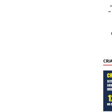
–
–
CRI