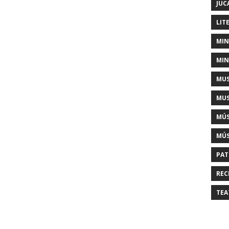
JUC
LIT
MIN
MIN
MUS
MUS
MÚS
MÚS
PAT
REC
TEA