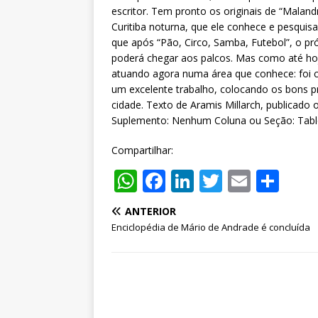
escritor. Tem pronto os originais de “Mala
Curitiba noturna, que ele conhece e pesquis
que após “Pão, Circo, Samba, Futebol”, o p
poderá chegar aos palcos. Mas como até hoje
atuando agora numa área que conhece: foi c
um excelente trabalho, colocando os bons pr
cidade. Texto de Aramis Millarch, publicado
Suplemento: Nenhum Coluna ou Seção: Tabló
Compartilhar:
W
F
Li
T
E
S
h
a
n
w
m
h
ANTERIOR
at
c
k
it
ai
ar
Enciclopédia de Mário de Andrade é concluída
s
e
e
te
l
e
A
b
dI
r
p
o
n
p
o