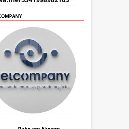
COMPANY
– Pabx em Nuvem