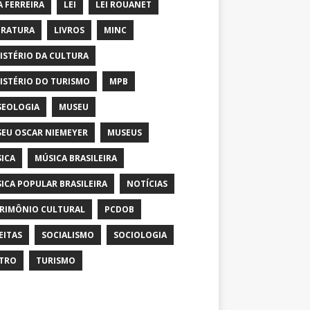
A FERREIRA
LEI
LEI ROUANET
ERATURA
LIVROS
MINC
ISTÉRIO DA CULTURA
ISTÉRIO DO TURISMO
MPB
EOLOGIA
MUSEU
EU OSCAR NIEMEYER
MUSEUS
ICA
MÚSICA BRASILEIRA
ICA POPULAR BRASILEIRA
NOTÍCIAS
RIMÔNIO CULTURAL
PCDOB
EITAS
SOCIALISMO
SOCIOLOGIA
TRO
TURISMO