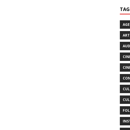
TAG
AG
ART
AUD
CIN
CIN
CON
CUL
CUL
FOL
INS