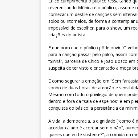
Chico cumprimenta o público ressaltando que
reverenciando Mônica e o público, assume o 
começar um desfile de canções sem interval
solos ou ritornelos, de forma a contempla
impossível de escolher, para o show, um reco
criações do artista.
E que bom que o público pôde ouvir “O velh
para a canção passar pelo palco, assim com
“Sinhá”, parceria de Chico e João Bosco em 
suspeita de ter visto e encantado a moça b
E como segurar a emoção em “Sem fantasia”
sonho de duas horas de atenção e sensibilida
Mesmo com todo o privilégio de quem pode p
dentro e fora da “sala de espelhos” e em pl
conquista do básico: a persistência da mínima
A vida, a democracia, a dignidade (“como é di
acordar calado é acordar sem o pão”, aumento
queres que eu te sustente?”, a comida na me