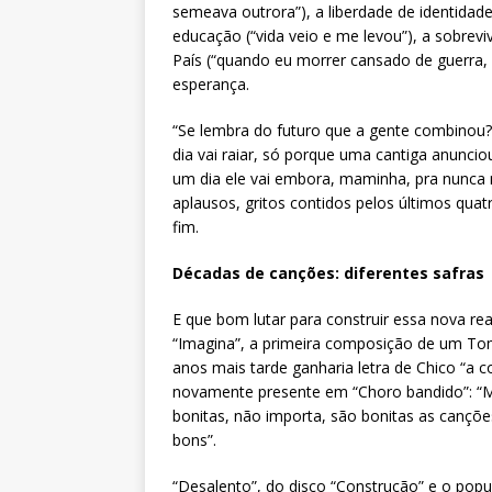
semeava outrora”), a liberdade de identidade,
educação (“vida veio e me levou”), a sobrev
País (“quando eu morrer cansado de guerra,
esperança.
“Se lembra do futuro que a gente combinou? 
dia vai raiar, só porque uma cantiga anunci
um dia ele vai embora, maminha, pra nunca m
aplausos, gritos contidos pelos últimos qua
fim.
Décadas de canções: diferentes safras
E que bom lutar para construir essa nova r
“Imagina”, a primeira composição de um To
anos mais tarde ganharia letra de Chico “a c
novamente presente em “Choro bandido”: “
bonitas, não importa, são bonitas as canç
bons”.
“Desalento”, do disco “Construção” e o popu