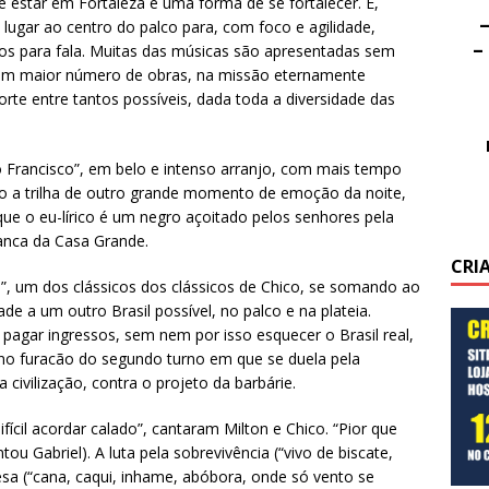
 estar em Fortaleza é uma forma de se fortalecer. E,
–
lugar ao centro do palco para, com foco e agilidade,
–
os para fala. Muitas das músicas são apresentadas sem
r um maior número de obras, na missão eternamente
rte entre tantos possíveis, dada toda a diversidade das
o Francisco”, em belo e intenso arranjo, com mais tempo
o a trilha de outro grande momento de emoção da noite,
que o eu-lírico é um negro açoitado pelos senhores pela
ranca da Casa Grande.
CRI
, um dos clássicos dos clássicos de Chico, se somando ao
de a um outro Brasil possível, no palco e na plateia.
agar ingressos, sem nem por isso esquecer o Brasil real,
eno furacão do segundo turno em que se duela pela
 civilização, contra o projeto da barbárie.
fícil acordar calado”, cantaram Milton e Chico. “Pior que
u Gabriel). A luta pela sobrevivência (“vivo de biscate,
sa (“cana, caqui, inhame, abóbora, onde só vento se