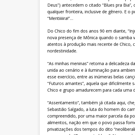
Deus”) antecedem o citado “Blues pra Bia”,
qualquer fronteira, inclusive de gênero. E 
“Mentiiiiira!”…
Do Chico do fim dos anos 90 em diante, “In
nova presença de Mônica quando o samba vo
atentos à produção mais recente de Chico, c
nordestinidade.
“As minhas meninas” retoma a delicadeza da
unida ao cenário e à iluminação para ambient
esse exercício, entre as inúmeras belas can
“Futuros amantes”, aquela que dificilmente 
Chico e grupo amadurecem para cada uma de 
“Assentamento”, também já citada aqui, che
Sebastião Salgado, a luta do homem do cam
compreendido, por uma maior parcela da pop
alimentos, nação em que o povo passa fome
privatizações dos tempos do dito “neoliberal