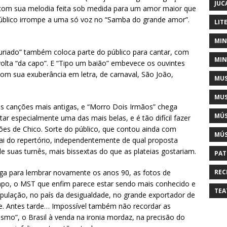
JUC
 com sua melodia feita sob medida para um amor maior que
o público irrompe a uma só voz no “Samba do grande amor”.
LIT
MIN
juriado” também coloca parte do público para cantar, com
MIN
lta “da capo”. E “Tipo um baião” embevece os ouvintes
om sua exuberância em letra, de carnaval, São João,
MUS
MUS
s canções mais antigas, e “Morro Dois Irmãos” chega
MÚS
ar especialmente uma das mais belas, e é tão difícil fazer
ções de Chico. Sorte do público, que contou ainda com
MÚS
sai do repertório, independentemente de qual proposta
suas turnês, mais bissextas do que as plateias gostariam.
PAT
REC
ga para lembrar novamente os anos 90, as fotos de
po, o MST que enfim parece estar sendo mais conhecido e
TEA
ulação, no país da desigualdade, no grande exportador de
. Antes tarde… Impossível também não recordar as
ismo”, o Brasil à venda na ironia mordaz, na precisão do