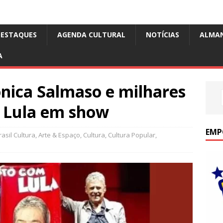
DESTAQUES
AGENDA CULTURAL
NOTÍCIAS
ALMA
A
nica Salmaso e milhares
 Lula em show
EMP
asil Cultura
,
Arte & Espaço
,
Cultura
,
Cultura Popular
,