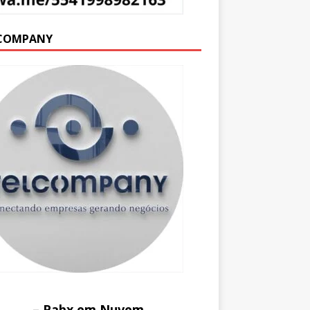
COMPANY
– Pabx em Nuvem