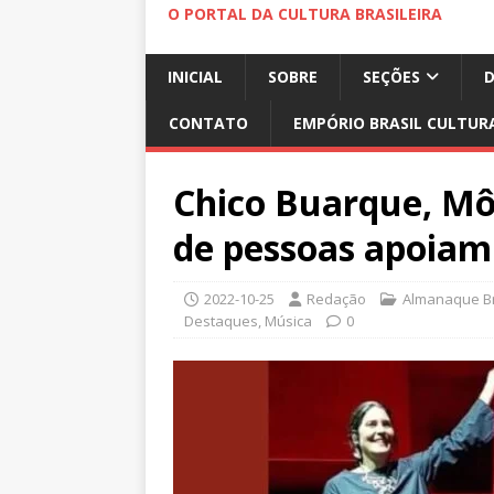
O PORTAL DA CULTURA BRASILEIRA
INICIAL
SOBRE
SEÇÕES
CONTATO
EMPÓRIO BRASIL CULTUR
Chico Buarque, Mô
de pessoas apoiam
2022-10-25
Redação
Almanaque Br
Destaques
,
Música
0