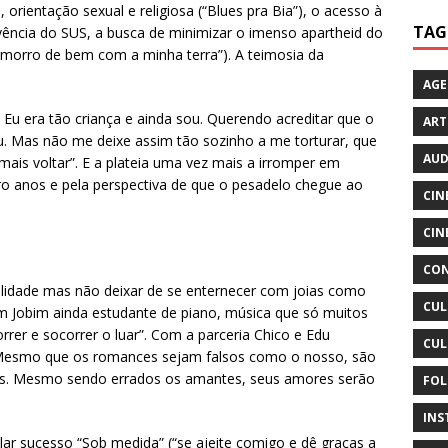
 orientação sexual e religiosa (“Blues pra Bia”), o acesso à
TAG
ivência do SUS, a busca de minimizar o imenso apartheid do
 morro de bem com a minha terra”). A teimosia da
AG
Eu era tão criança e ainda sou. Querendo acreditar que o
ART
ou. Mas não me deixe assim tão sozinho a me torturar, que
AUD
ais voltar”. E a plateia uma vez mais a irromper em
tro anos e pela perspectiva de que o pesadelo chegue ao
CIN
CIN
CON
ealidade mas não deixar de se enternecer com joias como
CUL
m Jobim ainda estudante de piano, música que só muitos
orrer e socorrer o luar”. Com a parceria Chico e Edu
CUL
Mesmo que os romances sejam falsos como o nosso, são
ões. Mesmo sendo errados os amantes, seus amores serão
FOL
INS
lar sucesso “Sob medida” (“se ajeite comigo e dê graças a