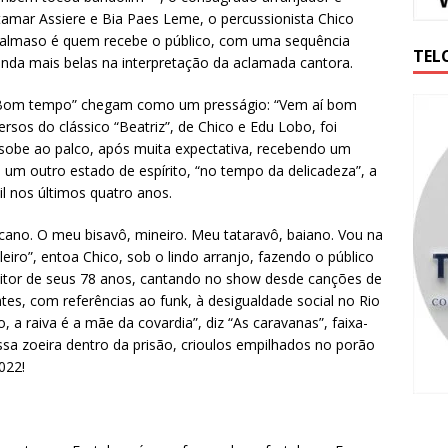
Itamar Assiere e Bia Paes Leme, o percussionista Chico
 Salmaso é quem recebe o público, com uma sequência
TEL
ainda mais belas na interpretação da aclamada cantora.
e “Bom tempo” chegam como um presságio: “Vem aí bom
rsos do clássico “Beatriz”, de Chico e Edu Lobo, foi
sobe ao palco, após muita expectativa, recebendo um
a um outro estado de espírito, “no tempo da delicadeza”, a
il nos últimos quatro anos.
cano. O meu bisavô, mineiro. Meu tataravô, baiano. Vou na
eiro”, entoa Chico, sob o lindo arranjo, fazendo o público
itor de seus 78 anos, cantando no show desde canções de
s, com referências ao funk, à desigualdade social no Rio
, a raiva é a mãe da covardia”, diz “As caravanas”, faixa-
essa zoeira dentro da prisão, crioulos empilhados no porão
022!