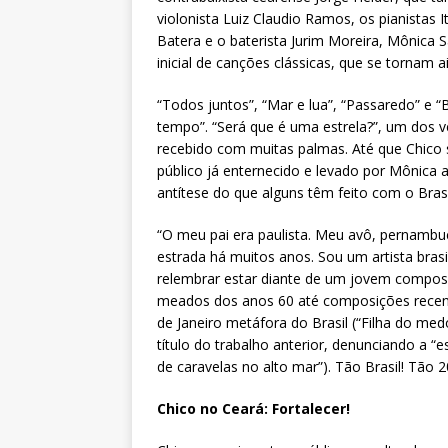
violonista Luiz Claudio Ramos, os pianistas 
Batera e o baterista Jurim Moreira, Mônica
inicial de canções clássicas, que se tornam 
“Todos juntos”, “Mar e lua”, “Passaredo” 
tempo”. “Será que é uma estrela?”, um dos ve
recebido com muitas palmas. Até que Chico 
público já enternecido e levado por Mônica 
antítese do que alguns têm feito com o Bras
“O meu pai era paulista. Meu avô, pernambu
estrada há muitos anos. Sou um artista brasil
relembrar estar diante de um jovem compos
meados dos anos 60 até composições recente
de Janeiro metáfora do Brasil (“Filha do medo
título do trabalho anterior, denunciando a “
de caravelas no alto mar”). Tão Brasil! Tão 2
Chico no Ceará: Fortalecer!