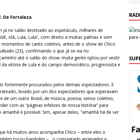
RAD
l. De Fortaleza
já no salão destinado ao espetáculo, milhares de
lê, olá, Lula, Lula”, com direito a muitas palmas e sem
s momentos de canto coletivo, antes de o show de Chico
bado (23), confirmando o que já se via no
aminho até o salão do show: muita gente optou por vestir
SUP
da vitória de Lula e do campo democrático, progressista e
ndo fortemente procurados pelos demais espectadores. E
prateado, levado por um dos espectadores que esperavam
 de um outro Brasil, de música, poesia, senso coletivo,
er com as “páginas infelizes de nossa história” para
o amanhã é possível. Sim, apesar deles, “amanhã há de ser
 que há muitos anos acompanha Chico – entre eles o
também tocou bandolim – , o consagrado arranjador e