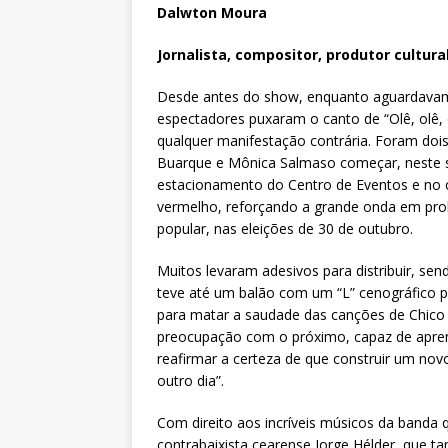
Dalwton Moura
Jornalista, compositor, produtor cultura
Desde antes do show, enquanto aguardavam 
espectadores puxaram o canto de “Olê, olê, o
qualquer manifestação contrária. Foram doi
Buarque e Mônica Salmaso começar, neste sá
estacionamento do Centro de Eventos e no c
vermelho, reforçando a grande onda em prol 
popular, nas eleições de 30 de outubro.
Muitos levaram adesivos para distribuir, se
teve até um balão com um “L” cenográfico 
para matar a saudade das canções de Chico e
preocupação com o próximo, capaz de aprend
reafirmar a certeza de que construir um nov
outro dia”.
Com direito aos incríveis músicos da banda
contrabaixista cearense Jorge Hélder, que 