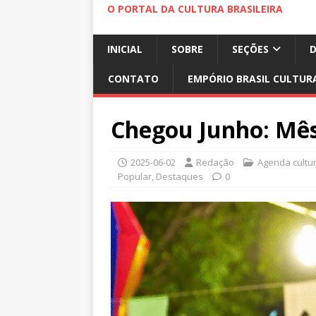
O PORTAL DA CULTURA BRASILEIRA
INICIAL
SOBRE
SEÇÕES
CONTATO
EMPÓRIO BRASIL CULTUR
Chegou Junho: Mês 
2025-06-02
Redação
Agenda cultur
Popular
,
Destaques
0