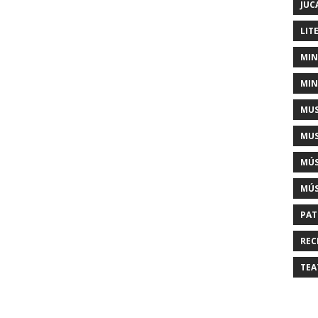
JUC
LIT
MIN
MIN
MUS
MUS
MÚS
MÚS
PAT
REC
TEA