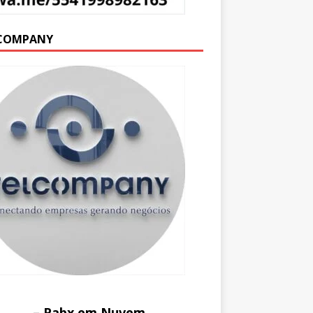
COMPANY
– Pabx em Nuvem