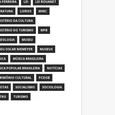
A FERREIRA
LEI
LEI ROUANET
ERATURA
LIVROS
MINC
ISTÉRIO DA CULTURA
ISTÉRIO DO TURISMO
MPB
EOLOGIA
MUSEU
EU OSCAR NIEMEYER
MUSEUS
ICA
MÚSICA BRASILEIRA
ICA POPULAR BRASILEIRA
NOTÍCIAS
RIMÔNIO CULTURAL
PCDOB
EITAS
SOCIALISMO
SOCIOLOGIA
TRO
TURISMO