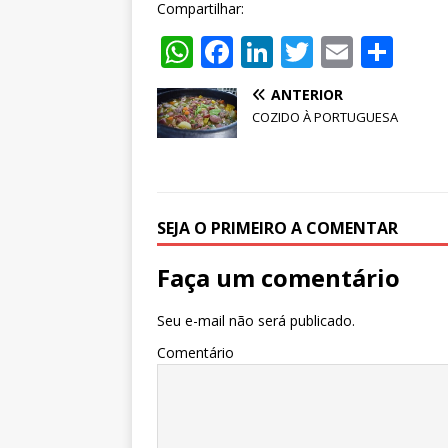
Compartilhar:
W
F
Li
T
E
S
h
a
n
w
m
h
ANTERIOR
at
c
k
it
ai
ar
COZIDO À PORTUGUESA
s
e
e
te
l
e
A
b
dI
r
p
o
n
SEJA O PRIMEIRO A COMENTAR
p
o
k
Faça um comentário
Seu e-mail não será publicado.
Comentário