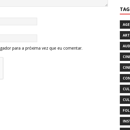
TAG
AG
ART
AUD
egador para a próxima vez que eu comentar.
CIN
CIN
CON
CUL
CUL
FOL
INS