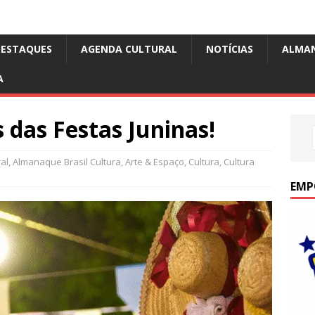
DESTAQUES
AGENDA CULTURAL
NOTÍCIAS
ALMA
A
das Festas Juninas!
al
,
Almanaque Brasil Cultura
,
Arte & Espaço
,
Cultura
,
Cultura
EMP