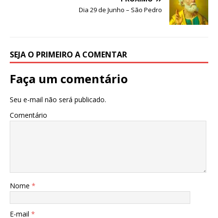
p
o
n
Dia 29 de Junho – São Pedro
p
o
k
SEJA O PRIMEIRO A COMENTAR
Faça um comentário
Seu e-mail não será publicado.
Comentário
Nome
*
E-mail
*