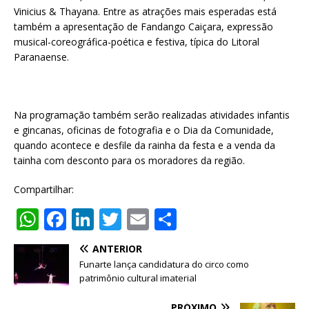
Vinicius & Thayana. Entre as atrações mais esperadas está
também a apresentação de Fandango Caiçara, expressão
musical-coreográfica-poética e festiva, típica do Litoral
Paranaense.
Na programação também serão realizadas atividades infantis
e gincanas, oficinas de fotografia e o Dia da Comunidade,
quando acontece e desfile da rainha da festa e a venda da
tainha com desconto para os moradores da região.
Compartilhar:
W
F
Li
T
E
S
h
a
n
w
m
h
ANTERIOR
at
c
k
it
ai
ar
Funarte lança candidatura do circo como
s
e
e
te
l
e
patrimônio cultural imaterial
A
b
dI
r
PRÓXIMO