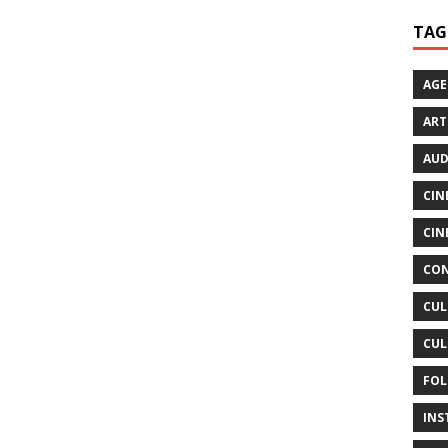
TAG
AG
ART
AUD
CIN
CIN
CON
CUL
CUL
FOL
INS