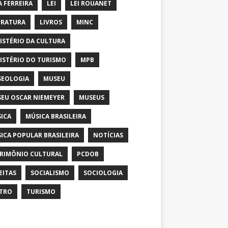
A FERREIRA
LEI
LEI ROUANET
ERATURA
LIVROS
MINC
ISTÉRIO DA CULTURA
ISTÉRIO DO TURISMO
MPB
EOLOGIA
MUSEU
EU OSCAR NIEMEYER
MUSEUS
ICA
MÚSICA BRASILEIRA
ICA POPULAR BRASILEIRA
NOTÍCIAS
RIMÔNIO CULTURAL
PCDOB
EITAS
SOCIALISMO
SOCIOLOGIA
TRO
TURISMO