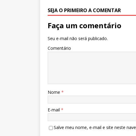
A
b
dI
r
p
o
n
SEJA O PRIMEIRO A COMENTAR
p
o
Faça um comentário
k
Seu e-mail não será publicado.
Comentário
Nome
*
E-mail
*
Salve meu nome, e-mail e site neste nav