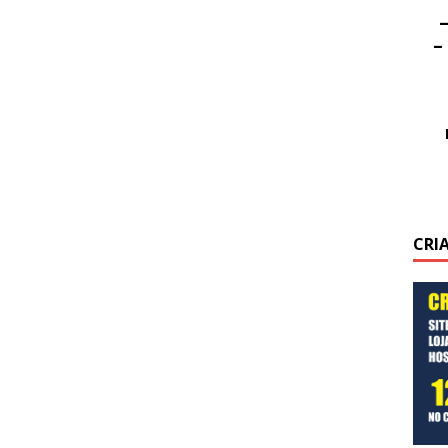
–
–
CRI