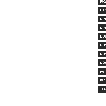
JUC
LIT
MIN
MIN
MUS
MUS
MÚS
MÚS
PAT
REC
TEA