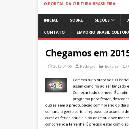
O PORTAL DA CULTURA BRASILEIRA
INICIAL
SOBRE
SEÇÕES
CONTATO
EMPÓRIO BRASIL CULTUR
Chegamos em 2015
2015-01-06
Redação
Editorial
Começa tudo outra vez. O Porta
assim como foi ao ser lançado e
Começar tudo de novo. É a rotin
programa para festar, descansa
outras sem a preocupação com horário do dia se
semana a gente curte o repouso do acúmulo de c
curtir as férias anuais. São onze ou doze mese
concorrência ferrenha. É preciso estar com dis