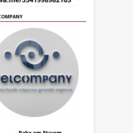
COMPANY
– Pabx em Nuvem