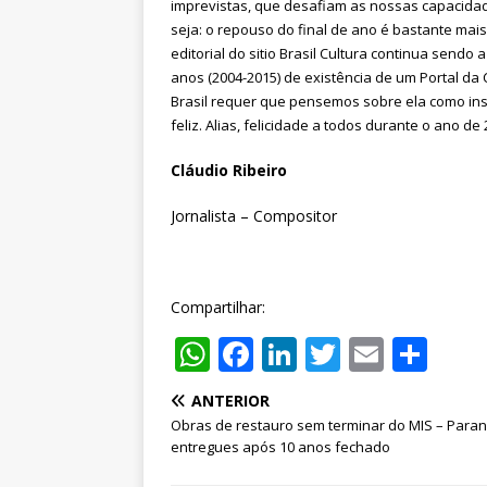
imprevistas, que desafiam as nossas capacidad
seja: o repouso do final de ano é bastante mai
editorial do sitio Brasil Cultura continua sendo
anos (2004-2015) de existência de um Portal da C
Brasil requer que pensemos sobre ela como ins
feliz. Alias, felicidade a todos durante o ano d
Cláudio Ribeiro
Jornalista – Compositor
Compartilhar:
W
F
Li
T
E
S
h
a
n
w
m
h
ANTERIOR
at
c
k
it
ai
ar
Obras de restauro sem terminar do MIS – Para
s
e
e
te
l
e
entregues após 10 anos fechado