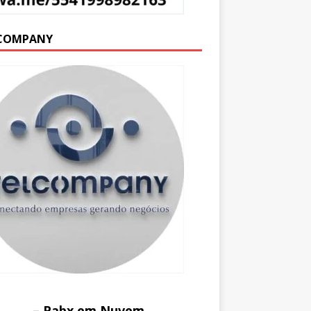
COMPANY
– Pabx em Nuvem