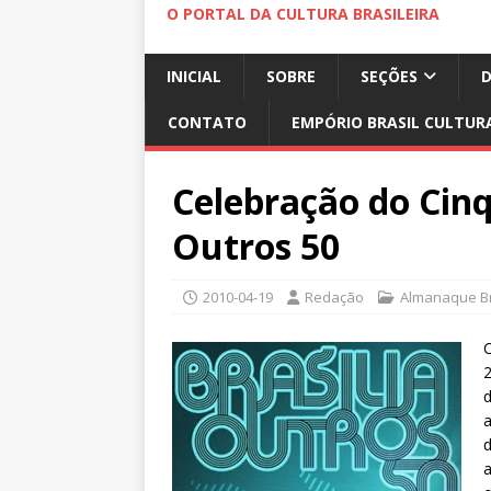
O PORTAL DA CULTURA BRASILEIRA
INICIAL
SOBRE
SEÇÕES
CONTATO
EMPÓRIO BRASIL CULTUR
Celebração do Cinq
Outros 50
2010-04-19
Redação
Almanaque Br
C
2
d
a
a