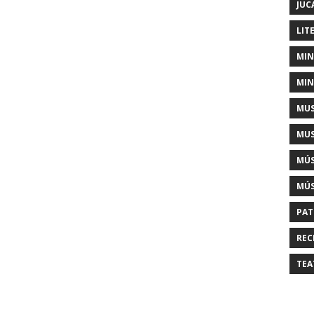
JUC
LIT
MIN
MIN
MUS
MUS
MÚS
MÚS
PAT
REC
TEA