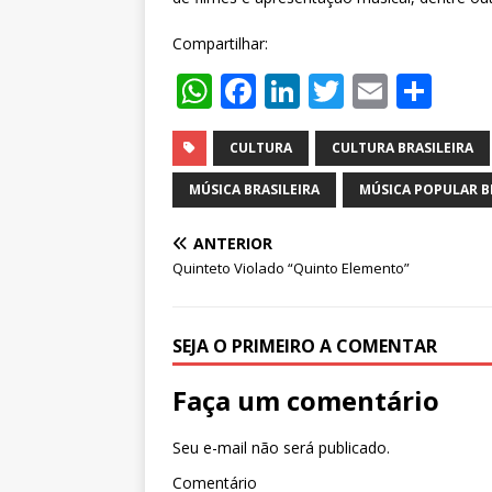
Compartilhar:
W
F
Li
T
E
S
h
a
n
w
m
h
at
c
k
it
ai
ar
CULTURA
CULTURA BRASILEIRA
s
e
e
te
l
e
MÚSICA BRASILEIRA
MÚSICA POPULAR B
A
b
dI
r
ANTERIOR
p
o
n
Quinteto Violado “Quinto Elemento”
p
o
k
SEJA O PRIMEIRO A COMENTAR
Faça um comentário
Seu e-mail não será publicado.
Comentário