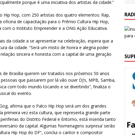
palmente porque é uma iniciativa dos artistas da cidade.”
RAD
 Hip Hop, com 250 artistas dos quatro elementos: Rap,
da oficina de capacitação para o Prêmio Cultura Hip Hop,
ria com o Instituto Empreender e a ONG Ação Educativa.
is da cidade a se apresentar na celebração, espera que a
ura da cidade. “Será um misto de honra e alegria poder
 relação sincera e honesta com a capital de uma geração
SUP
 de Brasília querem ser tratados nos próximos 50 anos
s pessoas que passarem por lá vão ouvir DJ’s, MPB, Samba,
ica com todo mundo tocando e se divertindo”, finaliza o
sical do evento.
 Gog, afirma que o Palco Hip Hop será um dos grandes
ela primeira vez esta cultura, que representa grande parte
eriferias do Distrito Federal e Entorno, está inserida tanto
versário da capital. Algumas ‘homenagens surpresa’ serão
ultura Hip Hop do DF”, conclui o cantor e compositor