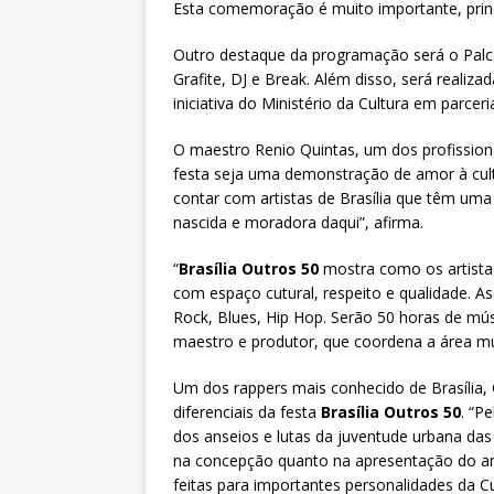
Esta comemoração é muito importante, princi
Outro destaque da programação será o Palco
Grafite, DJ e Break. Além disso, será realiza
iniciativa do Ministério da Cultura em parce
O maestro Renio Quintas, um dos profissiona
festa seja uma demonstração de amor à cult
contar com artistas de Brasília que têm uma
nascida e moradora daqui”, afirma.
“
Brasília Outros 50
mostra como os artistas
com espaço cutural, respeito e qualidade. A
Rock, Blues, Hip Hop. Serão 50 horas de mús
maestro e produtor, que coordena a área mu
Um dos rappers mais conhecido de Brasília,
diferenciais da festa
Brasília Outros 50
. “P
dos anseios e lutas da juventude urbana das p
na concepção quanto na apresentação do ani
feitas para importantes personalidades da C