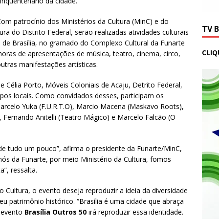
inquentenário da cidade.
om patrocínio dos Ministérios da Cultura (MinC) e do
TV 
ra do Distrito Federal, serão realizadas atividades culturais
de Brasília, no gramado do Complexo Cultural da Funarte
CLIQ
horas de apresentações de música, teatro, cinema, circo,
 outras manifestações artísticas.
Célia Porto, Móveis Coloniais de Acaju, Detrito Federal,
rupos locais. Como convidados desses, participam os
Marcelo Yuka (F.U.R.T.O), Marcio Macena (Maskavo Roots),
), Fernando Anitelli (Teatro Mágico) e Marcelo Falcão (O
de tudo um pouco”, afirma o presidente da Funarte/MinC,
nós da Funarte, por meio Ministério da Cultura, fomos
a”, ressalta.
o Cultura, o evento deseja reproduzir a ideia da diversidade
sceu patrimônio histórico. “Brasília é uma cidade que abraça
O evento
Brasília Outros 50
irá reproduzir essa identidade.