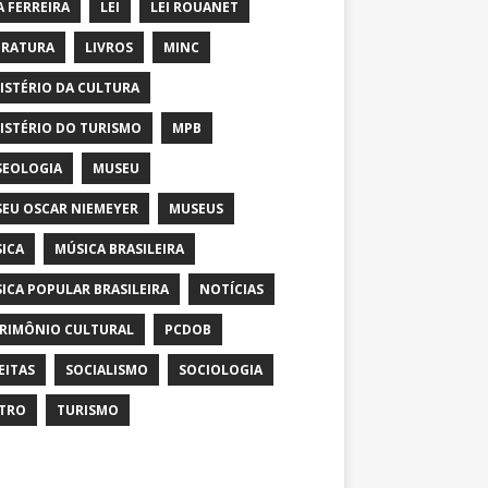
A FERREIRA
LEI
LEI ROUANET
ERATURA
LIVROS
MINC
ISTÉRIO DA CULTURA
ISTÉRIO DO TURISMO
MPB
EOLOGIA
MUSEU
EU OSCAR NIEMEYER
MUSEUS
ICA
MÚSICA BRASILEIRA
ICA POPULAR BRASILEIRA
NOTÍCIAS
RIMÔNIO CULTURAL
PCDOB
EITAS
SOCIALISMO
SOCIOLOGIA
TRO
TURISMO