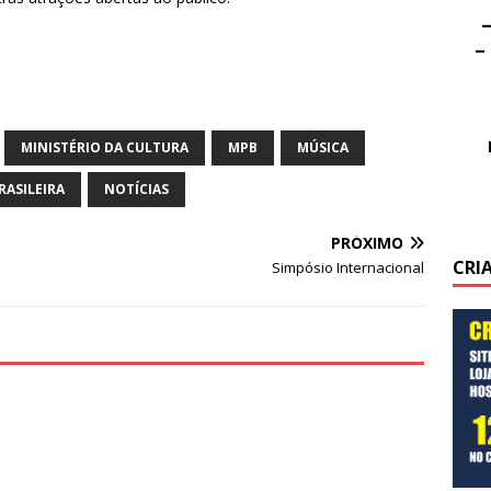
–
–
MINISTÉRIO DA CULTURA
MPB
MÚSICA
RASILEIRA
NOTÍCIAS
PRÓXIMO
CRI
Simpósio Internacional