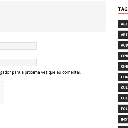
TAG
AG
ART
AUD
CIN
CIN
egador para a próxima vez que eu comentar.
CON
CUL
CUL
FOL
INS