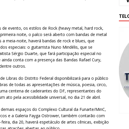
TEL
s de evento, os estilos de Rock (heavy metal, hard rock,
a primeira noite, o palco será aberto com bandas de metal
s a meia-noite, haverá bandas de rock e blues, que
os especiais: o guitarrista Nuno Mindélis, que se
itista Sérgio Duarte, que fará participação especial no
ite ainda conta com a presença das Bandas Rafael Cury,
dentre outros.
e Libras do Distrito Federal disponibilizará para o público
libras de todas as apresentações de música, poesia, circo,
de uma centena de cadeirantes do DF, representantes do
 ato pela acessibilidade universal, no dia 21 de abril.
 demais espaços do Complexo Cultural da Funarte/MinC,
Marcos e a Galeria Fayga Ostrower, também contarão com
ça-feira, dia 20, haverá espetáculo de artes cênicas, exibição
ras atrações abertas ao público.