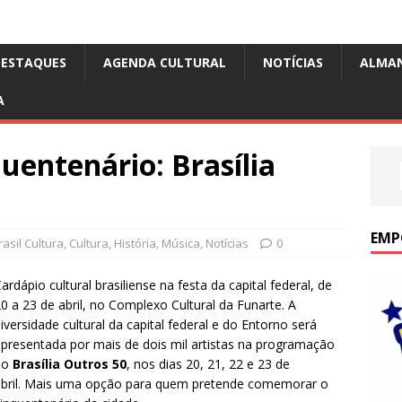
DESTAQUES
AGENDA CULTURAL
NOTÍCIAS
ALMA
A
uentenário: Brasília
EMP
asil Cultura
,
Cultura
,
História
,
Música
,
Notícias
0
ardápio cultural brasiliense na festa da capital federal, de
0 a 23 de abril, no Complexo Cultural da Funarte. A
iversidade cultural da capital federal e do Entorno será
presentada por mais de dois mil artistas na programação
do
Brasília Outros 50
, nos dias 20, 21, 22 e 23 de
bril.
Mais uma opção para quem pretende comemorar o