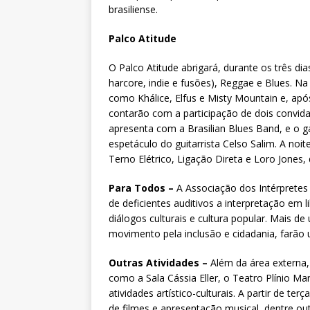
brasiliense.
Palco Atitude
O Palco Atitude abrigará, durante os três dia
harcore, indie e fusões), Reggae e Blues. N
como Khálice, Elfus e Misty Mountain e, apó
contarão com a participação de dois convidad
apresenta com a Brasilian Blues Band, e o ga
espetáculo do guitarrista Celso Salim. A no
Terno Elétrico, Ligação Direta e Loro Jones, 
Para Todos –
A Associação dos Intérpretes d
de deficientes auditivos a interpretação em 
diálogos culturais e cultura popular. Mais 
movimento pela inclusão e cidadania, farão um
Outras Atividades –
Além da área externa,
como a Sala Cássia Eller, o Teatro Plínio 
atividades artístico-culturais. A partir de ter
de filmes e apresentação musical, dentre out