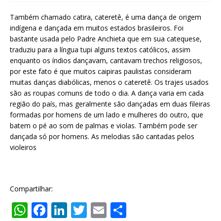
Também chamado catira, cateretê, é uma dança de origem
indígena e dançada em muitos estados brasileiros. Foi
bastante usada pelo Padre Anchieta que em sua catequese,
traduziu para a língua tupi alguns textos católicos, assim
enquanto os índios dançavam, cantavam trechos religiosos,
por este fato é que muitos caipiras paulistas consideram
muitas danças diabólicas, menos o cateretê. Os trajes usados
são as roupas comuns de todo o dia. A dança varia em cada
região do país, mas geralmente são dançadas em duas fileiras
formadas por homens de um lado e mulheres do outro, que
batem o pé ao som de palmas e violas. Também pode ser
dançada só por homens. As melodias são cantadas pelos
violeiros
Compartilhar:
W
F
Li
T
E
S