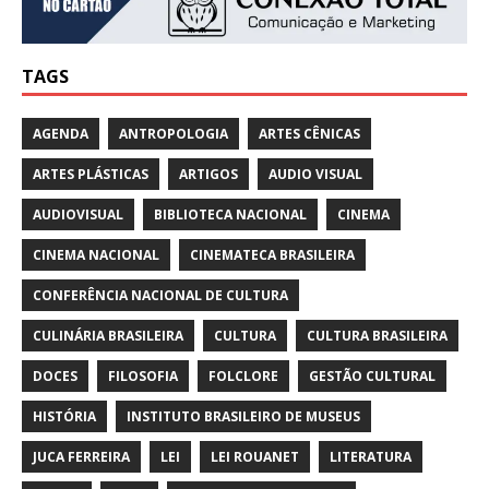
TAGS
AGENDA
ANTROPOLOGIA
ARTES CÊNICAS
ARTES PLÁSTICAS
ARTIGOS
AUDIO VISUAL
AUDIOVISUAL
BIBLIOTECA NACIONAL
CINEMA
CINEMA NACIONAL
CINEMATECA BRASILEIRA
CONFERÊNCIA NACIONAL DE CULTURA
CULINÁRIA BRASILEIRA
CULTURA
CULTURA BRASILEIRA
DOCES
FILOSOFIA
FOLCLORE
GESTÃO CULTURAL
HISTÓRIA
INSTITUTO BRASILEIRO DE MUSEUS
JUCA FERREIRA
LEI
LEI ROUANET
LITERATURA