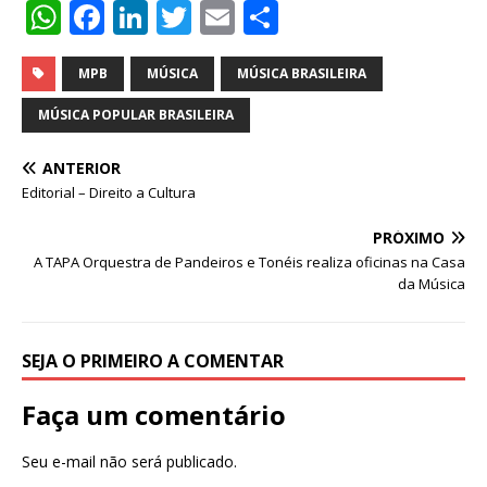
W
F
Li
T
E
S
h
a
n
w
m
h
at
c
k
it
ai
ar
MPB
MÚSICA
MÚSICA BRASILEIRA
s
e
e
te
l
e
MÚSICA POPULAR BRASILEIRA
A
b
dI
r
ANTERIOR
p
o
n
Editorial – Direito a Cultura
p
o
PRÓXIMO
k
A TAPA Orquestra de Pandeiros e Tonéis realiza oficinas na Casa
da Música
SEJA O PRIMEIRO A COMENTAR
Faça um comentário
Seu e-mail não será publicado.