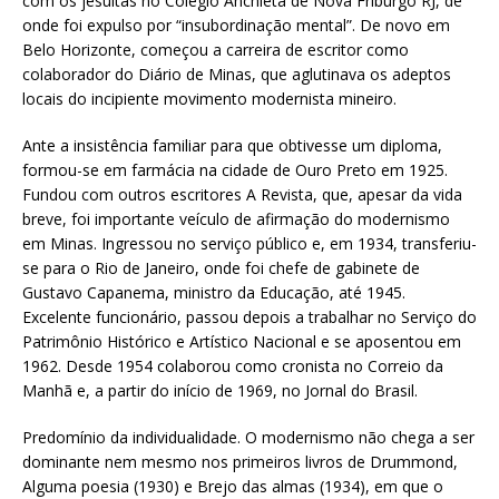
com os jesuítas no Colégio Anchieta de Nova Friburgo RJ, de
onde foi expulso por “insubordinação mental”. De novo em
Belo Horizonte, começou a carreira de escritor como
colaborador do Diário de Minas, que aglutinava os adeptos
locais do incipiente movimento modernista mineiro.
Ante a insistência familiar para que obtivesse um diploma,
formou-se em farmácia na cidade de Ouro Preto em 1925.
Fundou com outros escritores A Revista, que, apesar da vida
breve, foi importante veículo de afirmação do modernismo
em Minas. Ingressou no serviço público e, em 1934, transferiu-
se para o Rio de Janeiro, onde foi chefe de gabinete de
Gustavo Capanema, ministro da Educação, até 1945.
Excelente funcionário, passou depois a trabalhar no Serviço do
Patrimônio Histórico e Artístico Nacional e se aposentou em
1962. Desde 1954 colaborou como cronista no Correio da
Manhã e, a partir do início de 1969, no Jornal do Brasil.
Predomínio da individualidade. O modernismo não chega a ser
dominante nem mesmo nos primeiros livros de Drummond,
Alguma poesia (1930) e Brejo das almas (1934), em que o