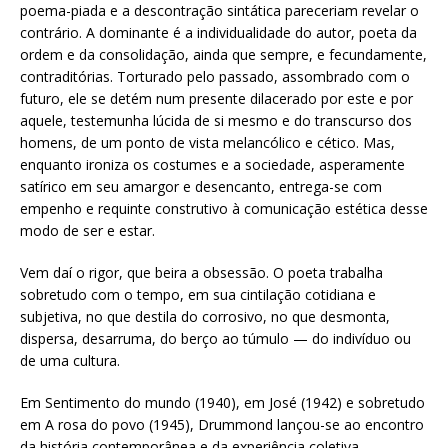
poema-piada e a descontração sintática pareceriam revelar o
contrário. A dominante é a individualidade do autor, poeta da
ordem e da consolidação, ainda que sempre, e fecundamente,
contraditórias. Torturado pelo passado, assombrado com o
futuro, ele se detém num presente dilacerado por este e por
aquele, testemunha lúcida de si mesmo e do transcurso dos
homens, de um ponto de vista melancólico e cético. Mas,
enquanto ironiza os costumes e a sociedade, asperamente
satírico em seu amargor e desencanto, entrega-se com
empenho e requinte construtivo à comunicação estética desse
modo de ser e estar.
Vem daí o rigor, que beira a obsessão. O poeta trabalha
sobretudo com o tempo, em sua cintilação cotidiana e
subjetiva, no que destila do corrosivo, no que desmonta,
dispersa, desarruma, do berço ao túmulo — do indivíduo ou
de uma cultura.
Em Sentimento do mundo (1940), em José (1942) e sobretudo
em A rosa do povo (1945), Drummond lançou-se ao encontro
da história contemporânea e da experiência coletiva,