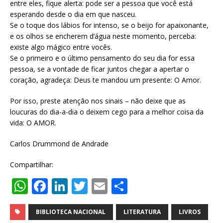
entre eles, fique alerta: pode ser a pessoa que você está
esperando desde o dia em que nasceu.
Se o toque dos lábios for intenso, se o beijo for apaixonante,
e os olhos se encherem d’água neste momento, perceba:
existe algo mágico entre vocês.
Se o primeiro e o último pensamento do seu dia for essa
pessoa, se a vontade de ficar juntos chegar a apertar o
coração, agradeça: Deus te mandou um presente: O Amor.
Por isso, preste atenção nos sinais – não deixe que as
loucuras do dia-a-dia o deixem cego para a melhor coisa da
vida: O AMOR.
Carlos Drummond de Andrade
Compartilhar:
W
F
Li
T
E
S
h
a
n
w
m
h
at
c
k
it
ai
ar
BIBLIOTECA NACIONAL
LITERATURA
LIVROS