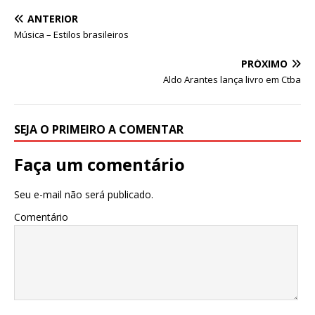
s
e
e
te
l
e
ANTERIOR
A
b
dI
r
Música – Estilos brasileiros
p
o
n
PRÓXIMO
p
o
Aldo Arantes lança livro em Ctba
k
SEJA O PRIMEIRO A COMENTAR
Faça um comentário
Seu e-mail não será publicado.
Comentário