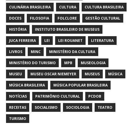
CULINÁRIA BRASILEIRA
CULTURA
CULTURA BRASILEIRA
DOCES
FILOSOFIA
FOLCLORE
GESTÃO CULTURAL
HISTÓRIA
INSTITUTO BRASILEIRO DE MUSEUS
JUCA FERREIRA
LEI
LEI ROUANET
LITERATURA
LIVROS
MINC
MINISTÉRIO DA CULTURA
MINISTÉRIO DO TURISMO
MPB
MUSEOLOGIA
MUSEU
MUSEU OSCAR NIEMEYER
MUSEUS
MÚSICA
MÚSICA BRASILEIRA
MÚSICA POPULAR BRASILEIRA
NOTÍCIAS
PATRIMÔNIO CULTURAL
PCDOB
RECEITAS
SOCIALISMO
SOCIOLOGIA
TEATRO
TURISMO