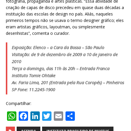
fotografia, propaganda e artes plásticas. “Essa atividade de
criação de capas de disco precedeu em quase duas décadas a
instituição das escolas de design no país. Aliás, naqueles
primeiros tempos não se usava o termo designer gráfico; eles
eram artistas gráficos, layoutman, ou simplesmente
desenhistas”, comenta o curador.
Exposição: Elenco – a Cara da Bossa – São Paulo
Visitação: de 9 de dezembro de 2009 a 10 de janeiro de
2010
Terça a domingo, das 11h às 20h – Entrada Franca
Instituto Tomie Ohtake
Av. Faria Lima, 201 (Entrada pela Rua Coropés) – Pinheiros
SP Fone: 11.2245-1900
Compartilhar:
W
F
Li
T
E
S
h
a
n
w
m
h