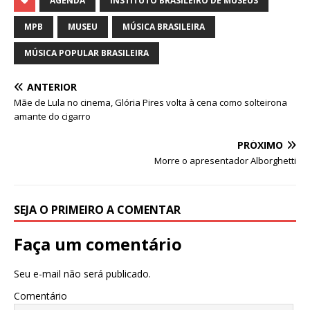
at
c
k
it
ai
ar
AGENDA
INSTITUTO BRASILEIRO DE MUSEUS
s
e
e
te
l
e
MPB
MUSEU
MÚSICA BRASILEIRA
A
b
dI
r
MÚSICA POPULAR BRASILEIRA
p
o
n
ANTERIOR
p
o
Mãe de Lula no cinema, Glória Pires volta à cena como solteirona
k
amante do cigarro
PRÓXIMO
Morre o apresentador Alborghetti
SEJA O PRIMEIRO A COMENTAR
Faça um comentário
Seu e-mail não será publicado.
Comentário