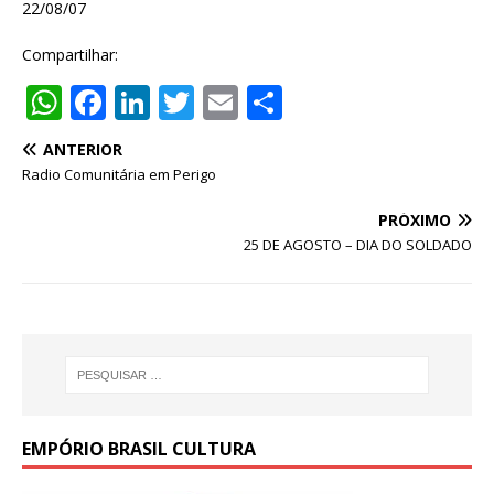
22/08/07
Compartilhar:
W
F
Li
T
E
S
h
a
n
w
m
h
ANTERIOR
at
c
k
it
ai
ar
Radio Comunitária em Perigo
s
e
e
te
l
e
PRÓXIMO
A
b
dI
r
25 DE AGOSTO – DIA DO SOLDADO
p
o
n
p
o
k
EMPÓRIO BRASIL CULTURA