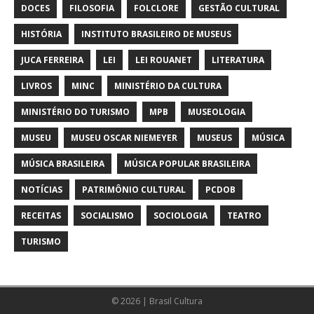
DOCES
FILOSOFIA
FOLCLORE
GESTÃO CULTURAL
HISTÓRIA
INSTITUTO BRASILEIRO DE MUSEUS
JUCA FERREIRA
LEI
LEI ROUANET
LITERATURA
LIVROS
MINC
MINISTÉRIO DA CULTURA
MINISTÉRIO DO TURISMO
MPB
MUSEOLOGIA
MUSEU
MUSEU OSCAR NIEMEYER
MUSEUS
MÚSICA
MÚSICA BRASILEIRA
MÚSICA POPULAR BRASILEIRA
NOTÍCIAS
PATRIMÔNIO CULTURAL
PCDOB
RECEITAS
SOCIALISMO
SOCIOLOGIA
TEATRO
TURISMO
© 2026 | Brasil Cultura