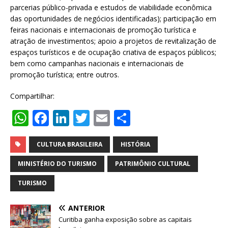
parcerias público-privada e estudos de viabilidade econômica
das oportunidades de negócios identificadas); participação em
feiras nacionais e internacionais de promoção turística e
atração de investimentos; apoio a projetos de revitalização de
espaços turísticos e de ocupação criativa de espaços públicos;
bem como campanhas nacionais e internacionais de
promoção turística; entre outros.
Compartilhar:
W
F
Li
T
E
S
h
a
n
w
m
h
at
c
k
it
ai
ar
CULTURA BRASILEIRA
HISTÓRIA
s
e
e
te
l
e
MINISTÉRIO DO TURISMO
PATRIMÔNIO CULTURAL
A
b
dI
r
TURISMO
p
o
n
ANTERIOR
p
o
Curitiba ganha exposição sobre as capitais