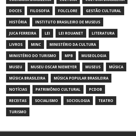
DOCES
FILOSOFIA
FOLCLORE
GESTÃO CULTURAL
HISTÓRIA
INSTITUTO BRASILEIRO DE MUSEUS
JUCA FERREIRA
LEI
LEI ROUANET
LITERATURA
LIVROS
MINC
MINISTÉRIO DA CULTURA
MINISTÉRIO DO TURISMO
MPB
MUSEOLOGIA
MUSEU
MUSEU OSCAR NIEMEYER
MUSEUS
MÚSICA
MÚSICA BRASILEIRA
MÚSICA POPULAR BRASILEIRA
NOTÍCIAS
PATRIMÔNIO CULTURAL
PCDOB
RECEITAS
SOCIALISMO
SOCIOLOGIA
TEATRO
TURISMO