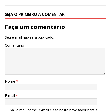
p
o
k
SEJA O PRIMEIRO A COMENTAR
Faça um comentário
Seu e-mail não será publicado.
Comentário
Nome
*
E-mail
*
Salve meu nome, e-mail e site neste navegador para a