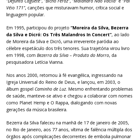
“Defunto Caguete”
,
“Bicho Feroz”
,
“Malandro Não Vacila”
e
“Pai
Véio 171”
, canções que misturavam humor, crítica social e
linguagem popular.
Em 1995, participou do projeto
“Moreira da Silva, Bezerra
da Silva e Dicró: Os Três Malandros In Concert”
, ao lado
de
Moreira da Silva
e
Dicró
, uma irreverente paródia ao
célebre espetáculo dos três tenores. Sua trajetória virou livro
em 1998, com
Bezerra da Silva – Produto do Morro
, da
pesquisadora Letícia Vianna.
Nos anos 2000, retornou à fé evangélica, ingressando na
Igreja Universal do Reino de Deus
, e lançou, em 2003, o
álbum gospel
Caminho de Luz
. Mesmo enfrentando problemas
de saúde, manteve-se ativo e chegou a colaborar com nomes
como
Planet Hemp
e
O Rappa
, dialogando com novas
gerações da música brasileira.
Bezerra da Silva faleceu na manhã de 17 de janeiro de 2005,
no Rio de Janeiro, aos 77 anos, vítima de falência múltipla dos
órgãos após complicações decorrentes de embolia pulmonar