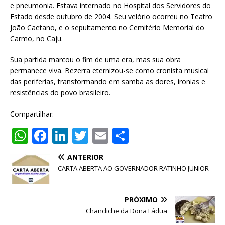
e pneumonia. Estava internado no Hospital dos Servidores do
Estado desde outubro de 2004. Seu velório ocorreu no Teatro
João Caetano, e o sepultamento no Cemitério Memorial do
Carmo, no Caju.
Sua partida marcou o fim de uma era, mas sua obra
permanece viva. Bezerra eternizou-se como cronista musical
das periferias, transformando em samba as dores, ironias e
resistências do povo brasileiro.
Compartilhar:
W
F
Li
T
E
S
h
a
n
w
m
h
ANTERIOR
at
c
k
it
ai
ar
CARTA ABERTA AO GOVERNADOR RATINHO JUNIOR
s
e
e
te
l
e
A
b
dI
r
PRÓXIMO
p
o
n
Chancliche da Dona Fádua