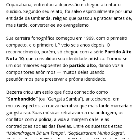
Copacabana, enfrentou a depressão e chegou a tentar o
suicídio. Segundo seu relato, foi salvo espiritualmente por uma
entidade da Umbanda, religião que passou a praticar antes de,
mais tarde, converter-se ao evangelismo.
Sua carreira fonográfica começou em 1969, com o primeiro
compacto, e o primeiro LP veio seis anos depois. O
reconhecimento, porém, só chegou com a série
Partido Alto
Nota 10
, que consolidou sua identidade artística. Tornou-se
um dos maiores expoentes do
partido alto
, dando voz a
compositores anônimos — muitos deles usando
pseudônimos para preservar a própria identidade.
Bezerra criou um estilo que ficou conhecido como
“Sambandido”
(ou “Gangsta Samba”), antecipando, em
muitos aspectos, a crueza narrativa que mais tarde marcaria o
gangsta rap. Suas músicas retratavam a malandragem, os
conflitos com a polícia, a vida à margem da lei e as
contradições sociais das favelas. Entre os sucessos estão
“Malandragem Dá um Tempo”
,
“Seqüestraram Minha Sogra”
,