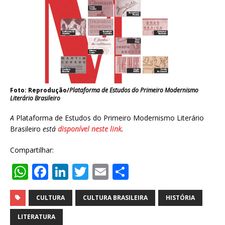
Foto: Reprodução/
Plataforma de Estudos do Primeiro Modernismo
Literário Brasileiro
A
Plataforma de Estudos do Primeiro Modernismo Literário
Brasileiro
está
disponível neste link
.
Compartilhar:
W
F
Li
T
E
S
h
a
n
w
m
h
at
c
k
it
ai
ar
CULTURA
CULTURA BRASILEIRA
HISTÓRIA
s
e
e
te
l
e
LITERATURA