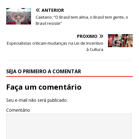
A
b
dI
r
ANTERIOR
p
o
n
Caetano: “O Brasil tem alma, o Brasil tem gente, o
p
o
Brasil resiste”
k
PRÓXIMO
Especialistas criticam mudanças na Lei de Incentivo
à Cultura
SEJA O PRIMEIRO A COMENTAR
Faça um comentário
Seu e-mail não será publicado.
Comentário