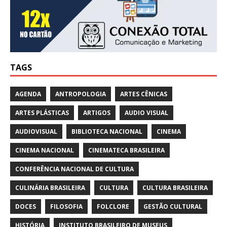
TAGS
AGENDA
ANTROPOLOGIA
ARTES CÊNICAS
ARTES PLÁSTICAS
ARTIGOS
AUDIO VISUAL
AUDIOVISUAL
BIBLIOTECA NACIONAL
CINEMA
CINEMA NACIONAL
CINEMATECA BRASILEIRA
CONFERÊNCIA NACIONAL DE CULTURA
CULINÁRIA BRASILEIRA
CULTURA
CULTURA BRASILEIRA
DOCES
FILOSOFIA
FOLCLORE
GESTÃO CULTURAL
HISTÓRIA
INSTITUTO BRASILEIRO DE MUSEUS