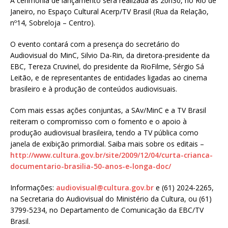
A cerimônia de lançamento será realizada às 20h30, no Rio de
Janeiro, no Espaço Cultural Acerp/TV Brasil (Rua da Relação,
nº14, Sobreloja – Centro).
O evento contará com a presença do secretário do
Audiovisual do MinC, Silvio Da-Rin, da diretora-presidente da
EBC, Tereza Cruvinel, do presidente da RioFilme, Sérgio Sá
Leitão, e de representantes de entidades ligadas ao cinema
brasileiro e à produção de conteúdos audiovisuais.
Com mais essas ações conjuntas, a SAv/MinC e a TV Brasil
reiteram o compromisso com o fomento e o apoio à
produção audiovisual brasileira, tendo a TV pública como
janela de exibição primordial. Saiba mais sobre os editais –
http://www.cultura.gov.br/site/2009/12/04/curta-crianca-
documentario-brasilia-50-anos-e-longa-doc/
Informações:
audiovisual@cultura.gov.br
e (61) 2024-2265,
na Secretaria do Audiovisual do Ministério da Cultura, ou (61)
3799-5234, no Departamento de Comunicação da EBC/TV
Brasil.