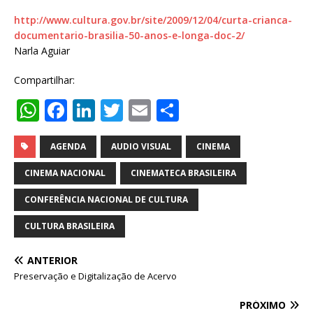
http://www.cultura.gov.br/site/2009/12/04/curta-crianca-
documentario-brasilia-50-anos-e-longa-doc-2/
Narla Aguiar
Compartilhar:
W
F
Li
T
E
S
h
a
n
w
m
h
at
c
k
it
ai
ar
AGENDA
AUDIO VISUAL
CINEMA
s
e
e
te
l
e
CINEMA NACIONAL
CINEMATECA BRASILEIRA
A
b
dI
r
CONFERÊNCIA NACIONAL DE CULTURA
p
o
n
CULTURA BRASILEIRA
p
o
k
ANTERIOR
Preservação e Digitalização de Acervo
PRÓXIMO