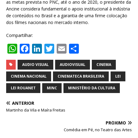
as metas prevista no PNC, até o ano de 2020, o presidente da
Ancine considera fundamental o apoio institucional à indústria
de conteúdos no Brasil e a garantia de uma firme colocação
dos filmes nacionais no mercado interno.
Compartilhar:
W
F
Li
T
E
S
h
a
n
w
m
h
at
c
k
it
ai
ar
AUDIO VISUAL
AUDIOVISUAL
CINEMA
s
e
e
te
l
e
CINEMA NACIONAL
CINEMATECA BRASILEIRA
LEI
A
b
dI
r
LEI ROUANET
MINC
MINISTÉRIO DA CULTURA
p
o
n
ANTERIOR
p
o
Martinho da Vila e Maíra Freitas
k
PRÓXIMO
Comédia em Pé, no Teatro das Artes