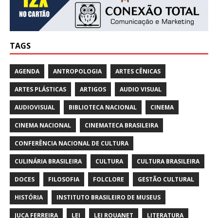
TAGS
AGENDA
ANTROPOLOGIA
ARTES CÊNICAS
ARTES PLÁSTICAS
ARTIGOS
AUDIO VISUAL
AUDIOVISUAL
BIBLIOTECA NACIONAL
CINEMA
CINEMA NACIONAL
CINEMATECA BRASILEIRA
CONFERÊNCIA NACIONAL DE CULTURA
CULINÁRIA BRASILEIRA
CULTURA
CULTURA BRASILEIRA
DOCES
FILOSOFIA
FOLCLORE
GESTÃO CULTURAL
HISTÓRIA
INSTITUTO BRASILEIRO DE MUSEUS
JUCA FERREIRA
LEI
LEI ROUANET
LITERATURA