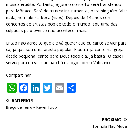
música erudita. Portanto, agora o concerto será transferido
para Mônaco. Será de musica instrumental, para ninguém falar
nada, nem abrir a boca (risos). Depois de 14 anos com
concertos de artistas pop de todo o mundo, sou uma das
culpadas pelo evento não acontecer mais.
Então não acredito que ele vá querer que eu cante se vier para
cá, já que sou uma artista popular. E outra: já canto na igreja
desde pequena, canto para Deus todo dia, já basta. [O caso]
serviu para eu ver que não há dialogo com o Vaticano.
Compartilhar:
W
F
Li
T
E
S
h
a
n
w
m
h
ANTERIOR
at
c
k
it
ai
ar
Braço de Ferro – Rever Tudo
s
e
e
te
l
e
PRÓXIMO
A
b
dI
r
Fórmula Não Muda