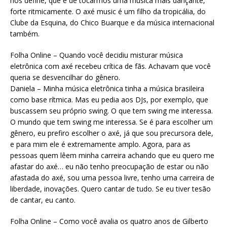
nos define, que é de tocarmos uma música mais dançante,
forte ritmicamente. O axé music é um filho da tropicália, do
Clube da Esquina, do Chico Buarque e da música internacional
também.
Folha Online – Quando você decidiu misturar música
eletrônica com axé recebeu crítica de fãs. Achavam que você
queria se desvencilhar do gênero.
Daniela – Minha música eletrônica tinha a música brasileira
como base rítmica. Mas eu pedia aos DJs, por exemplo, que
buscassem seu próprio swing. O que tem swing me interessa.
O mundo que tem swing me interessa. Se é para escolher um
gênero, eu prefiro escolher o axé, já que sou precursora dele,
e para mim ele é extremamente amplo. Agora, para as
pessoas quem lêem minha carreira achando que eu quero me
afastar do axé… eu não tenho preocupação de estar ou não
afastada do axé, sou uma pessoa livre, tenho uma carreira de
liberdade, inovações. Quero cantar de tudo. Se eu tiver tesão
de cantar, eu canto.
Folha Online – Como você avalia os quatro anos de Gilberto