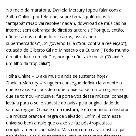
No meio da maratona, Daniela Mercury topou falar com a
Folha Online, por telefone, sobre temas polêmicos: lei
“antijabá” (“Não vai resolver nada”), download de músicas na
internet sem cobrança de direitos autorais (“Por que, então,
não estamos roubando os carros, assaltando
supermercados?”), 2º governo Lula (“Sou contra a reeleição”),
atuação de Gilberto Gil no Ministério da Cultura (“Todo mundo
é muito duro com ele”) e, por que não, axé music (“O axé é
um filho da tropicália”).
Folha Online – O axé music ainda se sustenta hoje?
Daniela Mercury – Ninguém consegue definir claramente o
que é o axé. Eu considero que o axé só se tornou o gênero
que se tornou –inclusive, fui porta-voz dessa música, consegui
levá-la para o sul e sudeste do país– pela originalidade do
samba-reggae. O axé é uma mistura, e eu continuo a misturar.
É a música branca e negra de Salvador. Enfim, é com esse
universo bem amplo que o axé se faz pós-tropicalista,
completamente canibalista. Mas com uma característica que