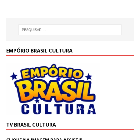
p
o
n
p
o
k
EMPÓRIO BRASIL CULTURA
TV BRASIL CULTURA
CLIQUE NA IMAGEM PARA ASSISTIR