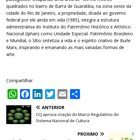
quadrados no bairro de Barra de Guaratiba, na zona oeste da
cidade do Rio de Janeiro, a propriedade, doada ao governo
federal por ele ainda em vida (1985), integra a estrutura
administrativa do Instituto do Patrimônio Histórico e Artístico
Nacional (Iphan) como Unidade Especial. Patrimônio Brasileiro
e Mundial, o Sítio sintetiza a vida e o espírito criativo de Burle
Marx, inspirando e emanando as mais variadas formas de
arte.
Compartilhar:
W
F
Li
T
E
S
h
a
n
w
m
h
ANTERIOR
at
c
k
it
ai
ar
CCJ aprova criação do Marco Regulatório do
s
e
e
te
l
e
Sistema Nacional de Cultura
A
b
dI
r
PRÓXIMO