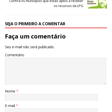
p
o
n
Confira os municípios que estão aptos a receber
os recursos da LPG
p
o
k
SEJA O PRIMEIRO A COMENTAR
Faça um comentário
Seu e-mail não será publicado.
Comentário
Nome
*
E-mail
*