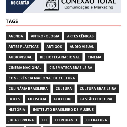
TAGS
AGENDA
ANTROPOLOGIA
ARTES CÊNICAS
ARTES PLÁSTICAS
ARTIGOS
AUDIO VISUAL
AUDIOVISUAL
BIBLIOTECA NACIONAL
CINEMA
CINEMA NACIONAL
CINEMATECA BRASILEIRA
CONFERÊNCIA NACIONAL DE CULTURA
CULINÁRIA BRASILEIRA
CULTURA
CULTURA BRASILEIRA
DOCES
FILOSOFIA
FOLCLORE
GESTÃO CULTURAL
HISTÓRIA
INSTITUTO BRASILEIRO DE MUSEUS
JUCA FERREIRA
LEI
LEI ROUANET
LITERATURA