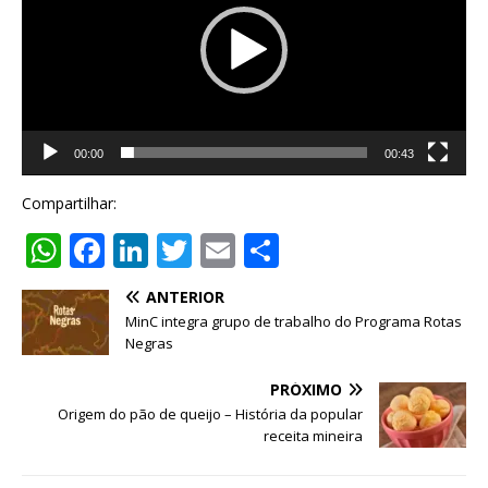
00:00
00:43
Compartilhar:
W
F
Li
T
E
S
h
a
n
w
m
h
ANTERIOR
at
c
k
it
ai
ar
MinC integra grupo de trabalho do Programa Rotas
s
e
e
te
l
e
Negras
A
b
dI
r
PRÓXIMO
p
o
n
Origem do pão de queijo – História da popular
receita mineira
p
o