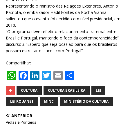
Representando o ministro das Relações Exteriores, Antonio
Patriota, o embaixador Hadil Fontes da Rocha Vianna
salientou que o evento foi decidido em nível presidencial, em
2010.
“O programa deve refletir o relacionamento fraternal entre
Brasil e Portugal, mantendo o foco da contemporaneidade”,
discursou. “Espero que seja ocasião para que os brasileiros
possam estreitar os laços com Portugal”.
Compartilhar:
W
F
Li
T
E
S
h
a
n
w
m
h
at
c
k
it
ai
ar
CULTURA
CULTURA BRASILEIRA
LEI
s
e
e
te
l
e
LEI ROUANET
MINC
MINISTÉRIO DA CULTURA
A
b
dI
r
ANTERIOR
p
o
n
Violas e Ponteios