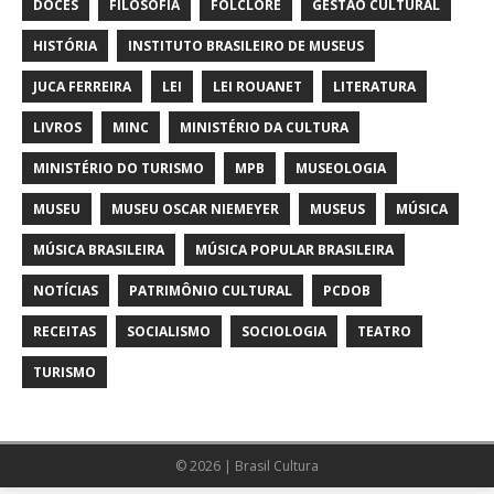
DOCES
FILOSOFIA
FOLCLORE
GESTÃO CULTURAL
HISTÓRIA
INSTITUTO BRASILEIRO DE MUSEUS
JUCA FERREIRA
LEI
LEI ROUANET
LITERATURA
LIVROS
MINC
MINISTÉRIO DA CULTURA
MINISTÉRIO DO TURISMO
MPB
MUSEOLOGIA
MUSEU
MUSEU OSCAR NIEMEYER
MUSEUS
MÚSICA
MÚSICA BRASILEIRA
MÚSICA POPULAR BRASILEIRA
NOTÍCIAS
PATRIMÔNIO CULTURAL
PCDOB
RECEITAS
SOCIALISMO
SOCIOLOGIA
TEATRO
TURISMO
© 2026 | Brasil Cultura