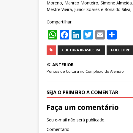
Moreno, Mahrco Monteiro, Simone Almeida, 
Mestre Vieira, Junior Soares e Ronaldo Silva,
Compartilhar:
W
F
Li
T
E
S
h
a
n
w
m
h
at
c
k
it
ai
ar
CULTURA BRASILEIRA
FOLCLORE
s
e
e
te
l
e
ANTERIOR
A
b
dI
r
Pontos de Cultura no Complexo do Alemão
p
o
n
p
o
SEJA O PRIMEIRO A COMENTAR
k
Faça um comentário
Seu e-mail não será publicado.
Comentário