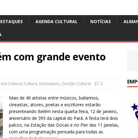
DESTAQUES
AGENDA CULTURAL
NOTÍCIAS
ALMA
A
lém com grande evento
EMP
asil Cultura
,
Cultura
,
Destaques
,
Gestão Cultural
0
Mais de 40 artistas entre músicos, bailarinos,
cineastas, atores, poetas e escritores estarão
presenteando Belém nesta quarta-feira, 12 de janeiro,
aniversário de 395 da capital do Pará. A festa terá dois
palcos, na Estação das Docas e no Píer das 11 Janelas,
com uma programação pensada para todas as