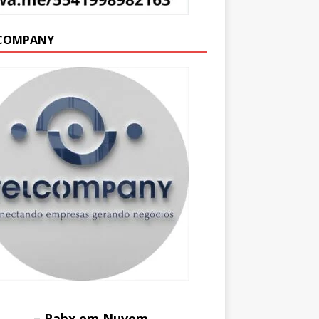
COMPANY
– Pabx em Nuvem