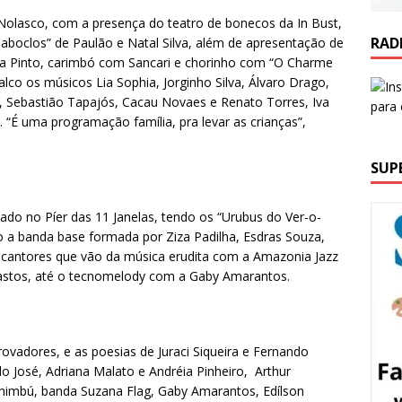
 Nolasco, com a presença do teatro de bonecos da In Bust,
RAD
boclos” de Paulão e Natal Silva, além de apresentação de
a Pinto, carimbó com Sancari e chorinho com “O Charme
co os músicos Lia Sophia, Jorginho Silva, Álvaro Drago,
, Sebastião Tapajós, Cacau Novaes e Renato Torres, Iva
“É uma programação família, pra levar as crianças”,
SUP
ado no Píer das 11 Janelas, tendo os “Urubus do Ver-o-
 a banda base formada por Ziza Padilha, Esdras Souza,
 cantores que vão da música erudita com a Amazonia Jazz
astos, até o tecnomelody com a Gaby Amarantos.
rovadores, e as poesias de Juraci Siqueira e Fernando
 José, Adriana Malato e Andréia Pinheiro, Arthur
 Sinimbú, banda Suzana Flag, Gaby Amarantos, Edílson