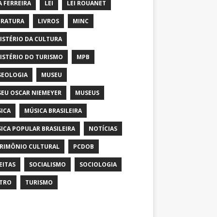
A FERREIRA
LEI
LEI ROUANET
ERATURA
LIVROS
MINC
ISTÉRIO DA CULTURA
ISTÉRIO DO TURISMO
MPB
EOLOGIA
MUSEU
EU OSCAR NIEMEYER
MUSEUS
ICA
MÚSICA BRASILEIRA
ICA POPULAR BRASILEIRA
NOTÍCIAS
RIMÔNIO CULTURAL
PCDOB
EITAS
SOCIALISMO
SOCIOLOGIA
TRO
TURISMO