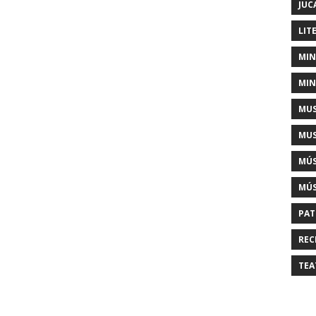
JUC
LIT
MIN
MIN
MUS
MUS
MÚS
MÚS
PAT
REC
TEA