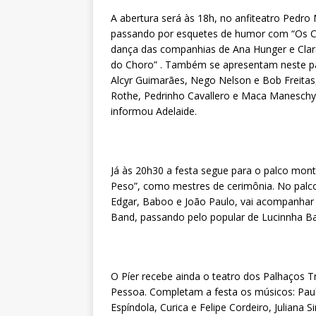
A abertura será às 18h, no anfiteatro Pedro
passando por esquetes de humor com “Os Ca
dança das companhias de Ana Hunger e Clar
do Choro” . Também se apresentam neste pal
Alcyr Guimarães, Nego Nelson e Bob Freitas
Rothe, Pedrinho Cavallero e Maca Maneschy. 
informou Adelaide.
Já às 20h30 a festa segue para o palco mont
Peso”, como mestres de cerimônia. No palco
Edgar, Baboo e João Paulo, vai acompanhar
Band, passando pelo popular de Lucinnha B
O Píer recebe ainda o teatro dos Palhaços T
Pessoa. Completam a festa os músicos: Paulo
Espíndola, Curica e Felipe Cordeiro, Juliana