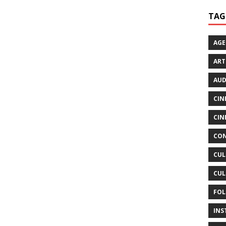
TAG
AG
ART
AUD
CIN
CIN
CON
CUL
CUL
FOL
INS