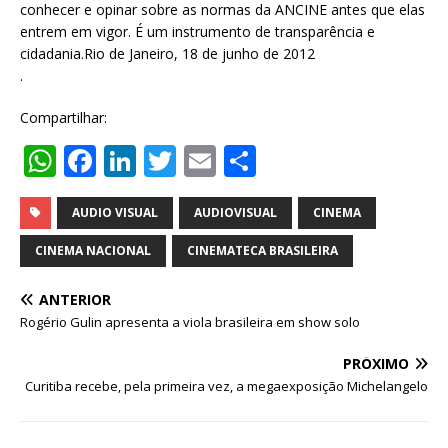
conhecer e opinar sobre as normas da ANCINE antes que elas
entrem em vigor. É um instrumento de transparência e
cidadania.Rio de Janeiro, 18 de junho de 2012
.
Compartilhar:
W
F
Li
T
E
S
h
a
n
w
m
h
at
c
k
it
ai
ar
AUDIO VISUAL
AUDIOVISUAL
CINEMA
s
e
e
te
l
e
CINEMA NACIONAL
CINEMATECA BRASILEIRA
A
b
dI
r
ANTERIOR
p
o
n
Rogério Gulin apresenta a viola brasileira em show solo
p
o
PRÓXIMO
k
Curitiba recebe, pela primeira vez, a megaexposição Michelangelo