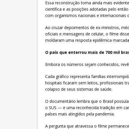
Essa reconstrução torna ainda mais eviden
científica e as posições adotadas pelo entã
com organismos nacionais e internacionais 
Ao cruzar depoimentos de ex-ministros, médi
oficiais e mensagens de celular, o filme dis
moldaram uma resposta epidêmica marcada p
O país que enterrou mais de 700 mil bras
Embora os números sejam conhecidos, revê
Cada gráfico representa famílias interromp
hospitais ficaram sem leitos, profissionais t
colapso de seus sistemas de saúde.
O documentário lembra que o Brasil possuí
o SUS — e uma reconhecida tradição em ca
países mais atingidos pela pandemia.
A pergunta que atravessa o filme permanece