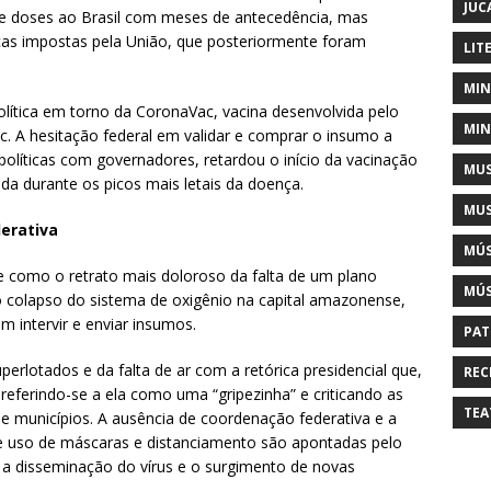
JUC
e doses ao Brasil com meses de antecedência, mas
icas impostas pela União, que posteriormente foram
LIT
MIN
ítica em torno da CoronaVac, vacina desenvolvida pelo
MIN
c. A hesitação federal em validar e comprar o insumo a
olíticas com governadores, retardou o início da vacinação
MUS
a durante os picos mais letais da doença.
MUS
erativa
MÚS
e como o retrato mais doloroso da falta de um plano
MÚS
 o colapso do sistema de oxigênio na capital amazonense,
 intervir e enviar insumos.
PAT
perlotados e da falta de ar com a retórica presidencial que,
REC
referindo-se a ela como uma “gripezinha” e criticando as
TEA
 municípios. A ausência de coordenação federativa e a
e uso de máscaras e distanciamento são apontadas pelo
a disseminação do vírus e o surgimento de novas