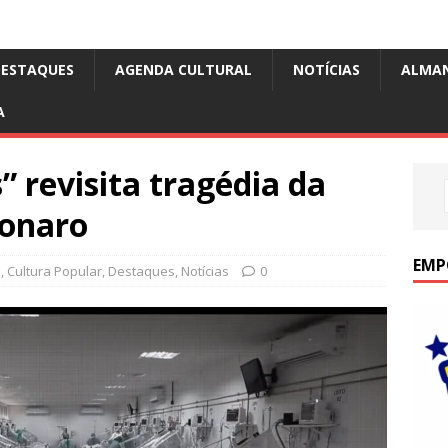
DESTAQUES
AGENDA CULTURAL
NOTÍCIAS
ALMA
A
 revisita tragédia da
sonaro
EMP
o
,
Cultura Popular
,
Destaques
,
Notícias
0