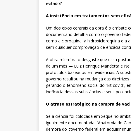
evitado?
A insistência em tratamentos sem eficác
Um dos eixos centrais da obra é o embate co
documentário detalha como o governo feder
como a cloroquina, a hidroxicloroquina e a
sem qualquer comprovação de eficácia contr
A obra relembra o desgaste que essa postu
de um mês — Luiz Henrique Mandetta e Nels
protocolos baseados em evidências. A substi
governo resultou na mudança das diretrizes
gerando o fenômeno social do “kit covid”, 
ineficácia dessas substâncias e seus potencia
O atraso estratégico na compra de vac
Se a ciência foi colocada em xeque no âmbi
igualmente documentada. “Anatomia do Caos
demora do governo federal em adquirir imuniz