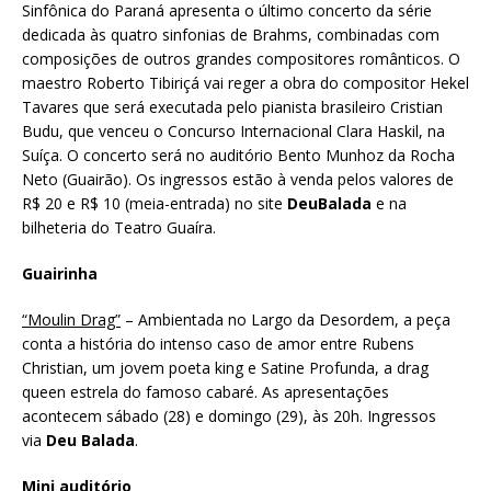
Sinfônica do Paraná apresenta o último concerto da série
dedicada às quatro sinfonias de Brahms, combinadas com
composições de outros grandes compositores românticos. O
maestro Roberto Tibiriçá vai reger a obra do compositor Hekel
Tavares que será executada pelo pianista brasileiro Cristian
Budu, que venceu o Concurso Internacional Clara Haskil, na
Suíça. O concerto será no auditório Bento Munhoz da Rocha
Neto (Guairão). Os ingressos estão à venda pelos valores de
R$ 20 e R$ 10 (meia-entrada) no site
DeuBalada
e na
bilheteria do Teatro Guaíra.
Guairinha
“Moulin Drag”
– Ambientada no Largo da Desordem, a peça
conta a história do intenso caso de amor entre Rubens
Christian, um jovem poeta king e Satine Profunda, a drag
queen estrela do famoso cabaré. As apresentações
acontecem sábado (28) e domingo (29), às 20h. Ingressos
via
Deu Balada
.
Mini auditório