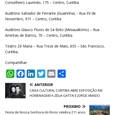
Conselheiro Laurindo, 175 – Centro, Curitiba
Auditório Salvador de Ferrante (Guairinha) – Rua XV de
Novembro, 971 – Centro, Curitiba
Auditório Glauco Flores de Sá Brito (Miniauditório) – Rua
Amintas de Barros, 70 – Centro, Curitiba
Teatro Zé Maria – Rua Treze de Maio, 655 – São Francisco,
Curitiba.
Compartilhar:
W
F
Li
T
E
S
h
a
n
w
m
h
ANTERIOR
at
c
k
it
ai
ar
CAIXA CULTURAL CURITIBA ABRE EXPOSIÇÃO EM
s
e
e
te
l
e
HOMENAGEM A ZÉLIA GATTAI E JORGE AMADO
A
b
dI
r
PRÓXIMO
p
o
n
Festa de Nossa Senhora do Rocio celebra 211 anos