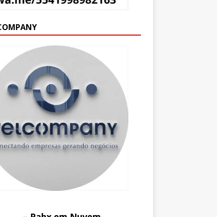
COMPANY
– Pabx em Nuvem