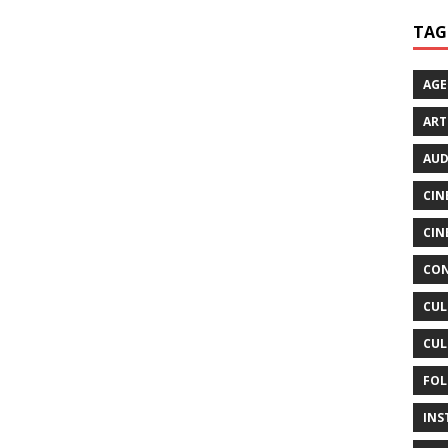
TAG
AG
ART
AUD
CIN
CIN
CON
CUL
CUL
FOL
INS