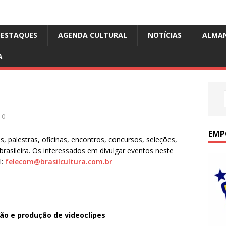
DESTAQUES
AGENDA CULTURAL
NOTÍCIAS
ALMA
A
0
EMP
, palestras, oficinas, encontros, concursos, seleções,
a brasileira. Os interessados em divulgar eventos neste
l:
felecom@brasilcultura.com.br
ão e produção de videoclipes