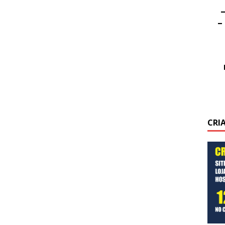
–
–
CRI