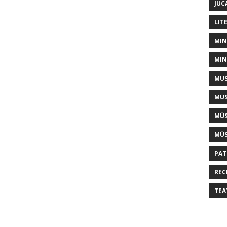
JUC
LIT
MIN
MIN
MUS
MUS
MÚS
MÚS
PAT
REC
TEA