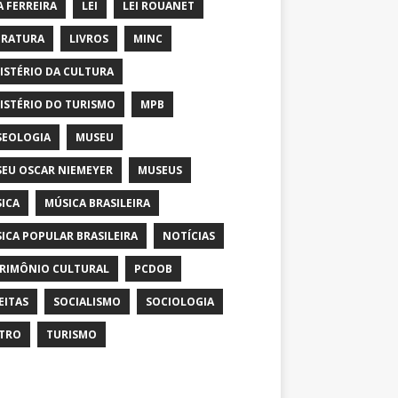
A FERREIRA
LEI
LEI ROUANET
ERATURA
LIVROS
MINC
ISTÉRIO DA CULTURA
ISTÉRIO DO TURISMO
MPB
EOLOGIA
MUSEU
EU OSCAR NIEMEYER
MUSEUS
ICA
MÚSICA BRASILEIRA
ICA POPULAR BRASILEIRA
NOTÍCIAS
RIMÔNIO CULTURAL
PCDOB
EITAS
SOCIALISMO
SOCIOLOGIA
TRO
TURISMO