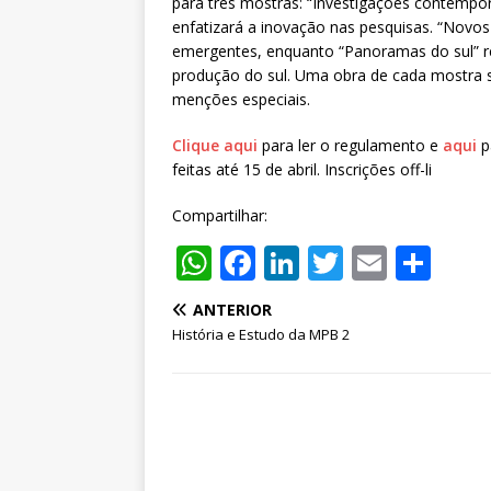
para três mostras: “Investigações contempor
enfatizará a inovação nas pesquisas. “Novos 
emergentes, enquanto “Panoramas do sul” re
produção do sul. Uma obra de cada mostra s
menções especiais.
Clique aqui
para ler o regulamento e
aqui
p
feitas até 15 de abril. Inscrições off-li
Compartilhar:
W
F
Li
T
E
S
h
a
n
w
m
h
ANTERIOR
at
c
k
it
ai
ar
História e Estudo da MPB 2
s
e
e
te
l
e
A
b
dI
r
p
o
n
p
o