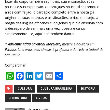
fazer do corpo também seu ritmo, sua entonação, suas
pausas e sua expressão. O português no Brasil se tornou o
arroz com feijão, o cardápio completo entre a nostalgia
original de suas palavras e as vibrações, o rito, o desejo, a
magia das línguas africanas e indígenas que ela absorvia com
o desespero de ser, mais uma vez, poesia e canto
simplesmente – e, aqui, ser também dança.
*
Adrienne Kátia Savazoni Morelato
, mestre e doutora em
Estudos Literários pela Unesp, é professora da rede estadual de
São Paulo
Compartilhar:
W
F
Li
T
E
S
h
a
n
w
m
h
at
c
k
it
ai
ar
CULTURA
CULTURA BRASILEIRA
HISTÓRIA
s
e
e
te
l
e
LITERATURA
LIVROS
A
b
dI
r
ANTERIOR