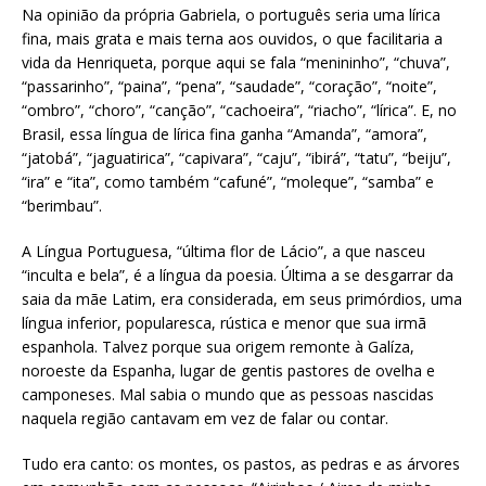
Na opinião da própria Gabriela, o português seria uma lírica
fina, mais grata e mais terna aos ouvidos, o que facilitaria a
vida da Henriqueta, porque aqui se fala “menininho”, “chuva”,
“passarinho”, “paina”, “pena”, “saudade”, “coração”, “noite”,
“ombro”, “choro”, “canção”, “cachoeira”, “riacho”, “lírica”. E, no
Brasil, essa língua de lírica fina ganha “Amanda”, “amora”,
“jatobá”, “jaguatirica”, “capivara”, “caju”, “ibirá”, “tatu”, “beiju”,
“ira” e “ita”, como também “cafuné”, “moleque”, “samba” e
“berimbau”.
A Língua Portuguesa, “última flor de Lácio”, a que nasceu
“inculta e bela”, é a língua da poesia. Última a se desgarrar da
saia da mãe Latim, era considerada, em seus primórdios, uma
língua inferior, popularesca, rústica e menor que sua irmã
espanhola. Talvez porque sua origem remonte à Galíza,
noroeste da Espanha, lugar de gentis pastores de ovelha e
camponeses. Mal sabia o mundo que as pessoas nascidas
naquela região cantavam em vez de falar ou contar.
Tudo era canto: os montes, os pastos, as pedras e as árvores