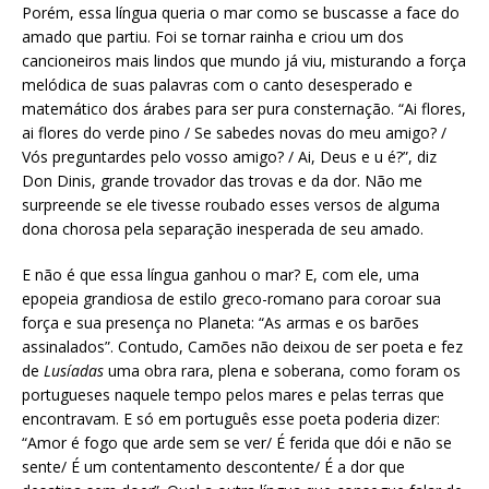
Porém, essa língua queria o mar como se buscasse a face do
amado que partiu. Foi se tornar rainha e criou um dos
cancioneiros mais lindos que mundo já viu, misturando a força
melódica de suas palavras com o canto desesperado e
matemático dos árabes para ser pura consternação. “Ai flores,
ai flores do verde pino / Se sabedes novas do meu amigo? /
Vós preguntardes pelo vosso amigo? / Ai, Deus e u é?”, diz
Don Dinis, grande trovador das trovas e da dor. Não me
surpreende se ele tivesse roubado esses versos de alguma
dona chorosa pela separação inesperada de seu amado.
E não é que essa língua ganhou o mar? E, com ele, uma
epopeia grandiosa de estilo greco-romano para coroar sua
força e sua presença no Planeta: “As armas e os barões
assinalados”. Contudo, Camões não deixou de ser poeta e fez
de
Lusíadas
uma obra rara, plena e soberana, como foram os
portugueses naquele tempo pelos mares e pelas terras que
encontravam. E só em português esse poeta poderia dizer:
“Amor é fogo que arde sem se ver/ É ferida que dói e não se
sente/ É um contentamento descontente/ É a dor que