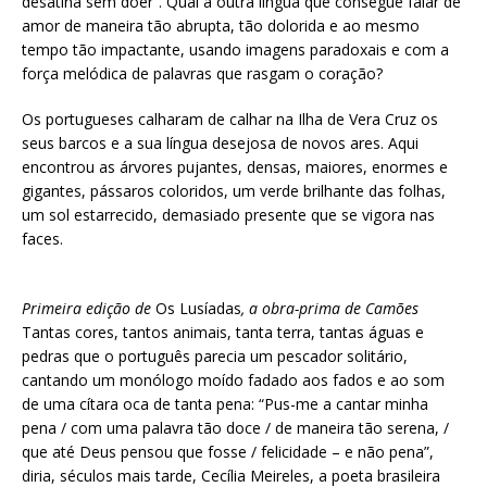
desatina sem doer”. Qual a outra língua que consegue falar de
amor de maneira tão abrupta, tão dolorida e ao mesmo
tempo tão impactante, usando imagens paradoxais e com a
força melódica de palavras que rasgam o coração?
Os portugueses calharam de calhar na Ilha de Vera Cruz os
seus barcos e a sua língua desejosa de novos ares. Aqui
encontrou as árvores pujantes, densas, maiores, enormes e
gigantes, pássaros coloridos, um verde brilhante das folhas,
um sol estarrecido, demasiado presente que se vigora nas
faces.
Primeira edição de
Os Lusíadas
, a obra-prima de Camões
Tantas cores, tantos animais, tanta terra, tantas águas e
pedras que o português parecia um pescador solitário,
cantando um monólogo moído fadado aos fados e ao som
de uma cítara oca de tanta pena: “Pus-me a cantar minha
pena / com uma palavra tão doce / de maneira tão serena, /
que até Deus pensou que fosse / felicidade – e não pena”,
diria, séculos mais tarde, Cecília Meireles, a poeta brasileira