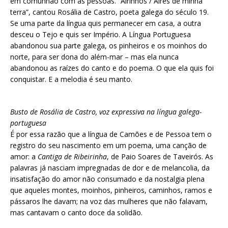
em comunhão com as pessoas. “Airinhos / Aires de minha
terra”, cantou Rosália de Castro, poeta galega do século 19.
Se uma parte da língua quis permanecer em casa, a outra
desceu o Tejo e quis ser Império. A Língua Portuguesa
abandonou sua parte galega, os pinheiros e os moinhos do
norte, para ser dona do além-mar – mas ela nunca
abandonou as raízes do canto e do poema. O que ela quis foi
conquistar. E a melodia é seu manto.
Busto de Rosália de Castro, voz expressiva na língua galega-
portuguesa
É por essa razão que a língua de Camões e de Pessoa tem o
registro do seu nascimento em um poema, uma canção de
amor: a
Cantiga de Ribeirinha
, de Paio Soares de Taveirós. As
palavras já nasciam impregnadas de dor e de melancolia, da
insatisfação do amor não consumado e da nostalgia plena
que aqueles montes, moinhos, pinheiros, caminhos, ramos e
pássaros lhe davam; na voz das mulheres que não falavam,
mas cantavam o canto doce da solidão.