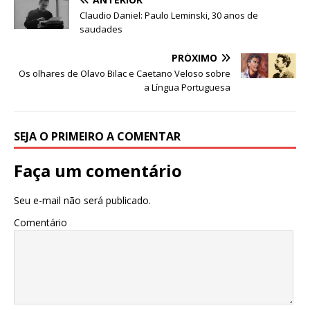
p
o
n
Claudio Daniel: Paulo Leminski, 30 anos de
p
o
saudades
k
PRÓXIMO
Os olhares de Olavo Bilac e Caetano Veloso sobre
a Língua Portuguesa
SEJA O PRIMEIRO A COMENTAR
Faça um comentário
Seu e-mail não será publicado.
Comentário