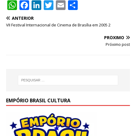
W
F
Li
T
E
S
h
a
n
w
m
h
ANTERIOR
at
c
k
it
ai
ar
VII Festival Internacional de Cinema de Brasília em 2005 2
s
e
e
te
l
e
PRÓXIMO
A
b
dI
r
Próximo post
p
o
n
p
o
k
EMPÓRIO BRASIL CULTURA