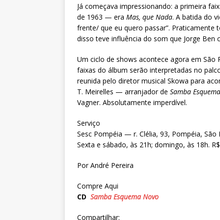
Já começava impressionando: a primeira fai
de 1963 — era
Mas, que Nada
. A batida do v
frente/ que eu quero passar”. Praticamente 
disso teve influência do som que Jorge Ben c
Um ciclo de shows acontece agora em São P
faixas do álbum serão interpretadas no palc
reunida pelo diretor musical Skowa para acom
T. Meirelles — arranjador de
Samba Esquema
Vagner. Absolutamente imperdível.
Serviço
Sesc Pompéia — r. Clélia, 93, Pompéia, São P
Sexta e sábado, às 21h; domingo, às 18h. R$
Por André Pereira
Compre Aqui
CD
Samba Esquema Novo
Compartilhar: