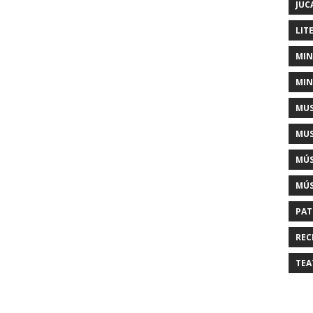
JUC
LIT
MIN
MIN
MUS
MUS
MÚS
MÚS
PAT
REC
TEA