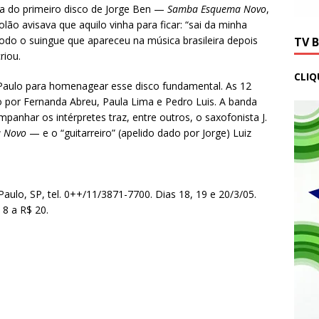
xa do primeiro disco de Jorge Ben —
Samba Esquema Novo
,
iolão avisava que aquilo vinha para ficar: “sai da minha
todo o suingue que apareceu na música brasileira depois
TV 
riou.
CLIQ
aulo para homenagear esse disco fundamental. As 12
o por Fernanda Abreu, Paula Lima e Pedro Luis. A banda
panhar os intérpretes traz, entre outros, o saxofonista J.
 Novo
— e o “guitarreiro” (apelido dado por Jorge) Luiz
aulo, SP, tel. 0++/11/3871-7700. Dias 18, 19 e 20/3/05.
 8 a R$ 20.