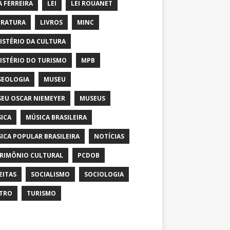
A FERREIRA
LEI
LEI ROUANET
ERATURA
LIVROS
MINC
ISTÉRIO DA CULTURA
ISTÉRIO DO TURISMO
MPB
EOLOGIA
MUSEU
EU OSCAR NIEMEYER
MUSEUS
ICA
MÚSICA BRASILEIRA
ICA POPULAR BRASILEIRA
NOTÍCIAS
RIMÔNIO CULTURAL
PCDOB
EITAS
SOCIALISMO
SOCIOLOGIA
TRO
TURISMO