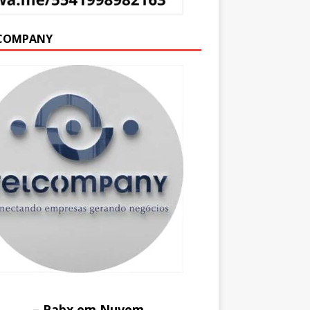
COMPANY
– Pabx em Nuvem