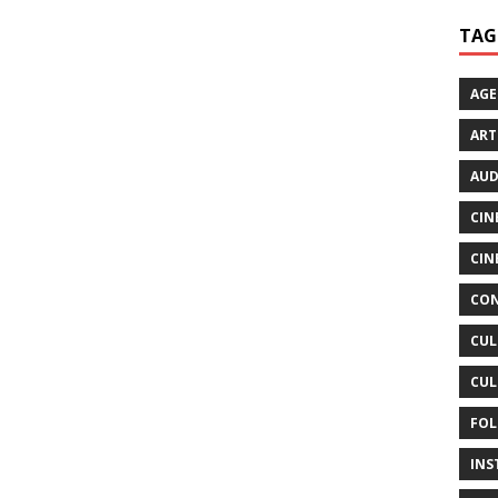
TAG
AG
ART
AUD
CIN
CIN
CON
CUL
CUL
FOL
INS