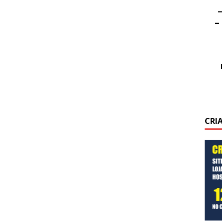
–
–
CRI