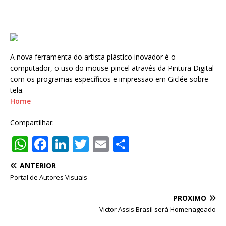
A nova ferramenta do artista plástico inovador é o
computador, o uso do mouse-pincel através da Pintura Digital
com os programas específicos e impressão em Giclée sobre
tela.
Home
Compartilhar:
W
F
Li
T
E
S
h
a
n
w
m
h
ANTERIOR
at
c
k
it
ai
ar
Portal de Autores Visuais
s
e
e
te
l
e
PRÓXIMO
A
b
dI
r
Victor Assis Brasil será Homenageado
p
o
n