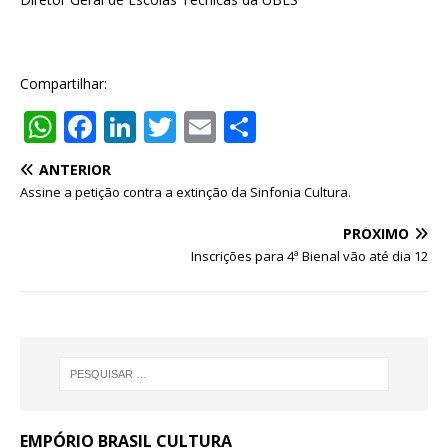
Compartilhar:
W
F
Li
T
E
S
h
a
n
w
m
h
ANTERIOR
at
c
k
it
ai
ar
Assine a petição contra a extinção da Sinfonia Cultura.
s
e
e
te
l
e
PRÓXIMO
A
b
dI
r
Inscrições para 4ª Bienal vão até dia 12
p
o
n
p
o
k
EMPÓRIO BRASIL CULTURA