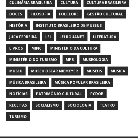
CULINÁRIA BRASILEIRA
CULTURA
CULTURA BRASILEIRA
DOCES
FILOSOFIA
FOLCLORE
GESTÃO CULTURAL
HISTÓRIA
INSTITUTO BRASILEIRO DE MUSEUS
JUCA FERREIRA
LEI
LEI ROUANET
LITERATURA
LIVROS
MINC
MINISTÉRIO DA CULTURA
MINISTÉRIO DO TURISMO
MPB
MUSEOLOGIA
MUSEU
MUSEU OSCAR NIEMEYER
MUSEUS
MÚSICA
MÚSICA BRASILEIRA
MÚSICA POPULAR BRASILEIRA
NOTÍCIAS
PATRIMÔNIO CULTURAL
PCDOB
RECEITAS
SOCIALISMO
SOCIOLOGIA
TEATRO
TURISMO