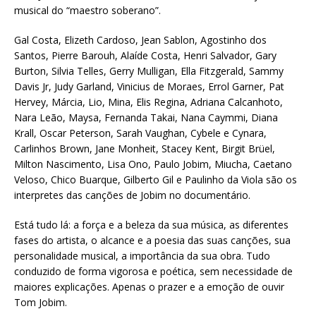
musical do “maestro soberano”.
Gal Costa, Elizeth Cardoso, Jean Sablon, Agostinho dos
Santos, Pierre Barouh, Alaíde Costa, Henri Salvador, Gary
Burton, Silvia Telles, Gerry Mulligan, Ella Fitzgerald, Sammy
Davis Jr, Judy Garland, Vinicius de Moraes, Errol Garner, Pat
Hervey, Márcia, Lio, Mina, Elis Regina, Adriana Calcanhoto,
Nara Leão, Maysa, Fernanda Takai, Nana Caymmi, Diana
Krall, Oscar Peterson, Sarah Vaughan, Cybele e Cynara,
Carlinhos Brown, Jane Monheit, Stacey Kent, Birgit Brüel,
Milton Nascimento, Lisa Ono, Paulo Jobim, Miucha, Caetano
Veloso, Chico Buarque, Gilberto Gil e Paulinho da Viola são os
interpretes das canções de Jobim no documentário.
Está tudo lá: a força e a beleza da sua música, as diferentes
fases do artista, o alcance e a poesia das suas canções, sua
personalidade musical, a importância da sua obra. Tudo
conduzido de forma vigorosa e poética, sem necessidade de
maiores explicações. Apenas o prazer e a emoção de ouvir
Tom Jobim.