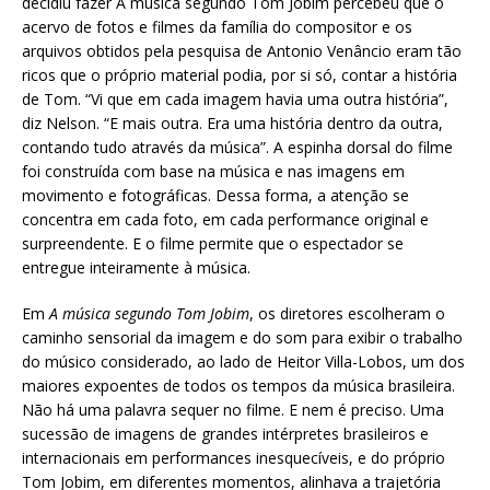
decidiu fazer A música segundo Tom Jobim percebeu que o
acervo de fotos e filmes da família do compositor e os
arquivos obtidos pela pesquisa de Antonio Venâncio eram tão
ricos que o próprio material podia, por si só, contar a história
de Tom. “Vi que em cada imagem havia uma outra história”,
diz Nelson. “E mais outra. Era uma história dentro da outra,
contando tudo através da música”. A espinha dorsal do filme
foi construída com base na música e nas imagens em
movimento e fotográficas. Dessa forma, a atenção se
concentra em cada foto, em cada performance original e
surpreendente. E o filme permite que o espectador se
entregue inteiramente à música.
Em
A música
segundo Tom Jobim
, os diretores escolheram o
caminho sensorial da imagem e do som para exibir o trabalho
do músico considerado, ao lado de Heitor Villa-Lobos, um dos
maiores expoentes de todos os tempos da música brasileira.
Não há uma palavra sequer no filme. E nem é preciso. Uma
sucessão de imagens de grandes intérpretes brasileiros e
internacionais em performances inesquecíveis, e do próprio
Tom Jobim, em diferentes momentos, alinhava a trajetória