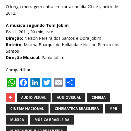
O longa-metragem entra em cartaz no dia 20 de janeiro de
2012.
A música segundo Tom Jobim
Brasil, 2011, 90 min, livre.
Direção:
Nelson Pereira dos Santos e Dora Jobim
Roteiro:
Miucha Buarque de Hollanda e Nelson Pereira dos
Santos
Direção Musical:
Paulo Jobim
Compartilhar:
W
F
Li
T
E
S
h
a
n
w
m
h
at
c
k
it
ai
ar
AUDIO VISUAL
AUDIOVISUAL
CINEMA
s
e
e
te
l
e
CINEMA NACIONAL
CINEMATECA BRASILEIRA
MPB
A
b
dI
r
MÚSICA
MÚSICA BRASILEIRA
p
o
n
MÚSICA POPULAR BRASILEIRA