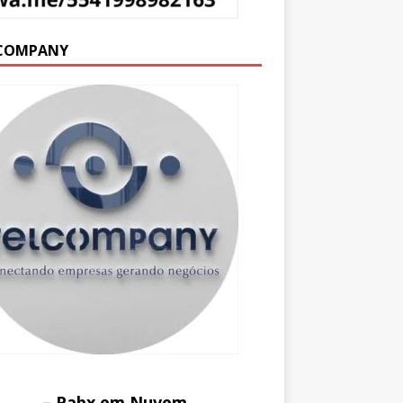
COMPANY
– Pabx em Nuvem