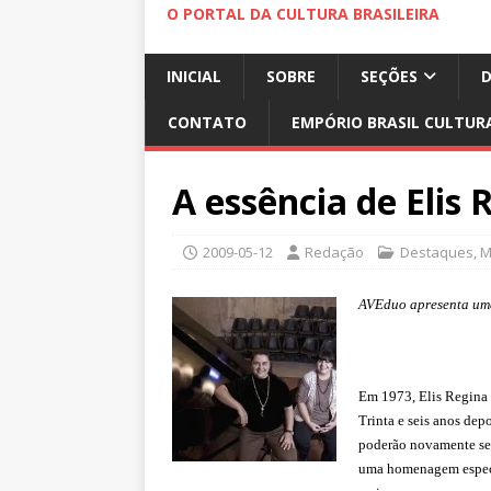
O PORTAL DA CULTURA BRASILEIRA
INICIAL
SOBRE
SEÇÕES
CONTATO
EMPÓRIO BRASIL CULTUR
A essência de Elis 
2009-05-12
Redação
Destaques
,
M
AVEduo apresenta uma
Em 1973, Elis Regina 
Trinta e seis anos dep
poderão novamente se
uma homenagem especia