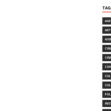
TAG
AG
ART
AUD
CIN
CIN
CON
CUL
CUL
FOL
INS