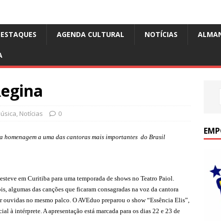
DESTAQUES
AGENDA CULTURAL
NOTÍCIAS
ALMA
A
Regina
úsica
,
Notícias
0
EMP
 homenagem a uma das cantoras mais importantes do Brasil
esteve em Curitiba para uma temporada de shows no Teatro Paiol.
ois, algumas das canções que ficaram consagradas na voz da cantora
r ouvidas no mesmo palco. O AVEduo preparou o show “Essência Elis”,
l à intérprete. A apresentação está marcada para os dias 22 e 23 de