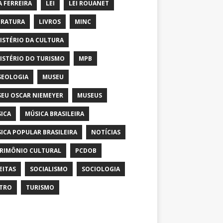
A FERREIRA
LEI
LEI ROUANET
ERATURA
LIVROS
MINC
ISTÉRIO DA CULTURA
ISTÉRIO DO TURISMO
MPB
EOLOGIA
MUSEU
EU OSCAR NIEMEYER
MUSEUS
ICA
MÚSICA BRASILEIRA
ICA POPULAR BRASILEIRA
NOTÍCIAS
RIMÔNIO CULTURAL
PCDOB
EITAS
SOCIALISMO
SOCIOLOGIA
TRO
TURISMO