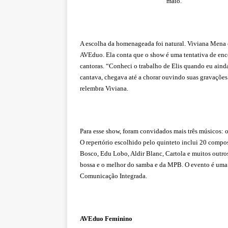
maio.
A escolha da homenageada foi natural. Viviana Mena é
AVEduo. Ela conta que o show é uma tentativa de encon
cantoras. “Conheci o trabalho de Elis quando eu ai
cantava, chegava até a chorar ouvindo suas gravaçõe
relembra Viviana.
Para esse show, foram convidados mais três músicos: o
O repertório escolhido pelo quinteto inclui 20 comp
Bosco, Edu Lobo, Aldir Blanc, Cartola e muitos outro
bossa e o melhor do samba e da MPB. O evento é uma 
Comunicação Integrada.
AVEduo Feminino