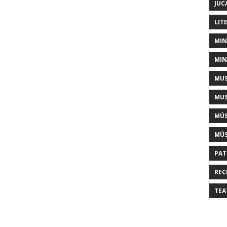
JUC
LIT
MIN
MIN
MUS
MUS
MÚS
MÚS
PAT
REC
TEA