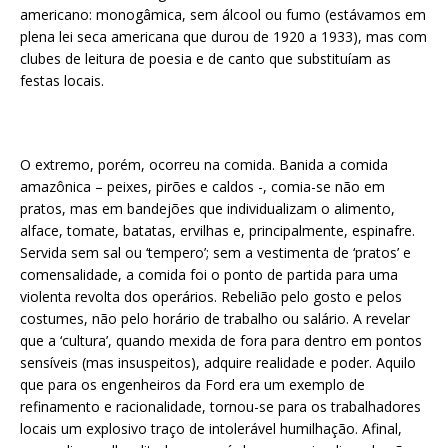
americano: monogâmica, sem álcool ou fumo (estávamos em
plena lei seca americana que durou de 1920 a 1933), mas com
clubes de leitura de poesia e de canto que substituíam as
festas locais.
O extremo, porém, ocorreu na comida. Banida a comida
amazônica – peixes, pirões e caldos -, comia-se não em
pratos, mas em bandejões que individualizam o alimento,
alface, tomate, batatas, ervilhas e, principalmente, espinafre.
Servida sem sal ou ‘tempero’; sem a vestimenta de ‘pratos’ e
comensalidade, a comida foi o ponto de partida para uma
violenta revolta dos operários. Rebelião pelo gosto e pelos
costumes, não pelo horário de trabalho ou salário. A revelar
que a ‘cultura’, quando mexida de fora para dentro em pontos
sensíveis (mas insuspeitos), adquire realidade e poder. Aquilo
que para os engenheiros da Ford era um exemplo de
refinamento e racionalidade, tornou-se para os trabalhadores
locais um explosivo traço de intolerável humilhação. Afinal,