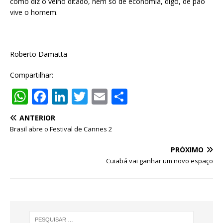
como diz o velho ditado, nem só de economia, digo, de pão
vive o homem.
Roberto Damatta
Compartilhar:
W
F
Li
T
E
S
h
a
n
w
m
h
ANTERIOR
at
c
k
it
ai
ar
Brasil abre o Festival de Cannes 2
s
e
e
te
l
e
PRÓXIMO
A
b
dI
r
Cuiabá vai ganhar um novo espaço
p
o
n
p
o
k