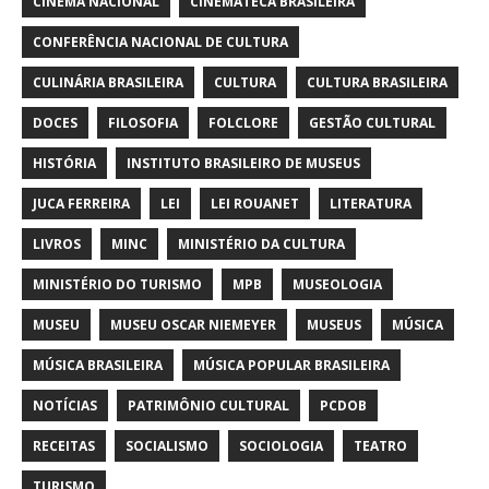
CINEMA NACIONAL
CINEMATECA BRASILEIRA
CONFERÊNCIA NACIONAL DE CULTURA
CULINÁRIA BRASILEIRA
CULTURA
CULTURA BRASILEIRA
DOCES
FILOSOFIA
FOLCLORE
GESTÃO CULTURAL
HISTÓRIA
INSTITUTO BRASILEIRO DE MUSEUS
JUCA FERREIRA
LEI
LEI ROUANET
LITERATURA
LIVROS
MINC
MINISTÉRIO DA CULTURA
MINISTÉRIO DO TURISMO
MPB
MUSEOLOGIA
MUSEU
MUSEU OSCAR NIEMEYER
MUSEUS
MÚSICA
MÚSICA BRASILEIRA
MÚSICA POPULAR BRASILEIRA
NOTÍCIAS
PATRIMÔNIO CULTURAL
PCDOB
RECEITAS
SOCIALISMO
SOCIOLOGIA
TEATRO
TURISMO