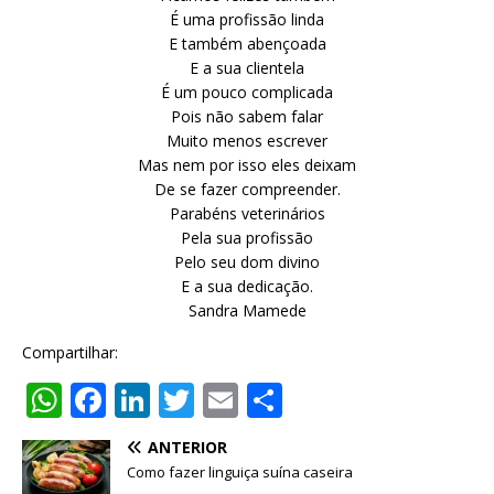
É uma profissão linda
E também abençoada
E a sua clientela
É um pouco complicada
Pois não sabem falar
Muito menos escrever
Mas nem por isso eles deixam
De se fazer compreender.
Parabéns veterinários
Pela sua profissão
Pelo seu dom divino
E a sua dedicação.
Sandra Mamede
Compartilhar:
W
F
Li
T
E
S
h
a
n
w
m
h
ANTERIOR
at
c
k
it
ai
ar
Como fazer linguiça suína caseira