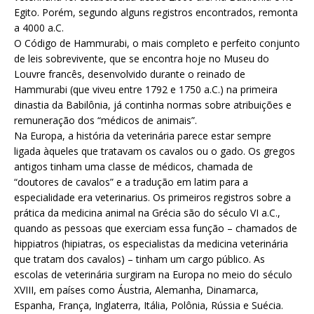
Egito. Porém, segundo alguns registros encontrados, remonta
a 4000 a.C.
O Código de Hammurabi, o mais completo e perfeito conjunto
de leis sobrevivente, que se encontra hoje no Museu do
Louvre francês, desenvolvido durante o reinado de
Hammurabi (que viveu entre 1792 e 1750 a.C.) na primeira
dinastia da Babilônia, já continha normas sobre atribuições e
remuneração dos “médicos de animais”.
Na Europa, a história da veterinária parece estar sempre
ligada àqueles que tratavam os cavalos ou o gado. Os gregos
antigos tinham uma classe de médicos, chamada de
“doutores de cavalos” e a tradução em latim para a
especialidade era veterinarius. Os primeiros registros sobre a
prática da medicina animal na Grécia são do século VI a.C.,
quando as pessoas que exerciam essa função – chamados de
hippiatros (hipiatras, os especialistas da medicina veterinária
que tratam dos cavalos) – tinham um cargo público. As
escolas de veterinária surgiram na Europa no meio do século
XVIII, em países como Áustria, Alemanha, Dinamarca,
Espanha, França, Inglaterra, Itália, Polônia, Rússia e Suécia.