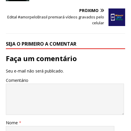
s
e
e
te
l
e
A
b
dI
r
PRÓXIMO
Edital #amorpeloBrasil premiará vídeos gravados pelo
p
o
n
celular
p
o
k
SEJA O PRIMEIRO A COMENTAR
Faça um comentário
Seu e-mail não será publicado.
Comentário
Nome
*