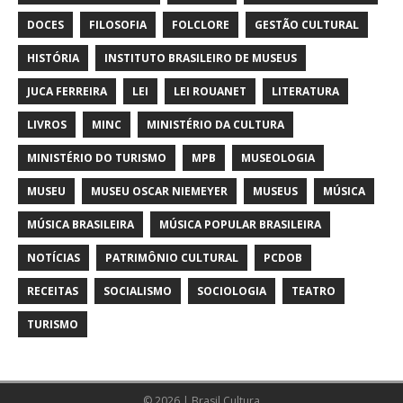
DOCES
FILOSOFIA
FOLCLORE
GESTÃO CULTURAL
HISTÓRIA
INSTITUTO BRASILEIRO DE MUSEUS
JUCA FERREIRA
LEI
LEI ROUANET
LITERATURA
LIVROS
MINC
MINISTÉRIO DA CULTURA
MINISTÉRIO DO TURISMO
MPB
MUSEOLOGIA
MUSEU
MUSEU OSCAR NIEMEYER
MUSEUS
MÚSICA
MÚSICA BRASILEIRA
MÚSICA POPULAR BRASILEIRA
NOTÍCIAS
PATRIMÔNIO CULTURAL
PCDOB
RECEITAS
SOCIALISMO
SOCIOLOGIA
TEATRO
TURISMO
© 2026 | Brasil Cultura