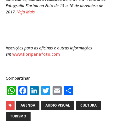
Fotografia Floripa na Foto de 13 a 16 de dezembro de
2017.
Veja Mais
Inscrições para as oficinas e outras informações
em
www.floripanafoto.com
Compartilhar:
W
F
Li
T
E
S
h
a
n
w
m
h
at
c
k
it
ai
ar
AGENDA
AUDIO VISUAL
CULTURA
s
e
e
te
l
e
TURISMO
A
b
dI
r