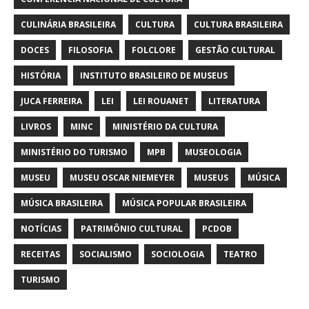
CULINÁRIA BRASILEIRA
CULTURA
CULTURA BRASILEIRA
DOCES
FILOSOFIA
FOLCLORE
GESTÃO CULTURAL
HISTÓRIA
INSTITUTO BRASILEIRO DE MUSEUS
JUCA FERREIRA
LEI
LEI ROUANET
LITERATURA
LIVROS
MINC
MINISTÉRIO DA CULTURA
MINISTÉRIO DO TURISMO
MPB
MUSEOLOGIA
MUSEU
MUSEU OSCAR NIEMEYER
MUSEUS
MÚSICA
MÚSICA BRASILEIRA
MÚSICA POPULAR BRASILEIRA
NOTÍCIAS
PATRIMÔNIO CULTURAL
PCDOB
RECEITAS
SOCIALISMO
SOCIOLOGIA
TEATRO
TURISMO