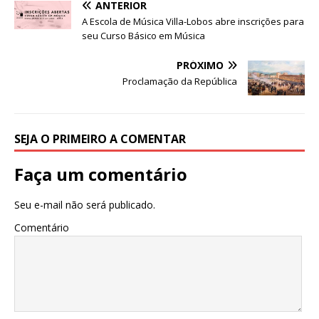
ANTERIOR
p
o
n
A Escola de Música Villa-Lobos abre inscrições para
p
o
seu Curso Básico em Música
k
PRÓXIMO
Proclamação da República
SEJA O PRIMEIRO A COMENTAR
Faça um comentário
Seu e-mail não será publicado.
Comentário