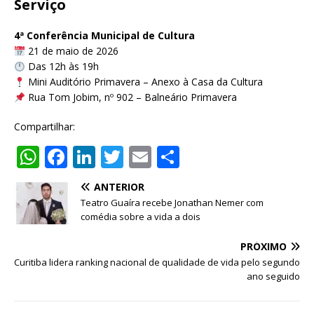
Serviço
4ª Conferência Municipal de Cultura
21 de maio de 2026
Das 12h às 19h
Mini Auditório Primavera – Anexo à Casa da Cultura
Rua Tom Jobim, nº 902 – Balneário Primavera
Compartilhar:
W
F
Li
T
E
S
h
a
n
w
m
h
ANTERIOR
at
c
k
it
ai
ar
Teatro Guaíra recebe Jonathan Nemer com
s
e
e
te
l
e
comédia sobre a vida a dois
A
b
dI
r
PRÓXIMO
p
o
n
Curitiba lidera ranking nacional de qualidade de vida pelo segundo
ano seguido
p
o
k