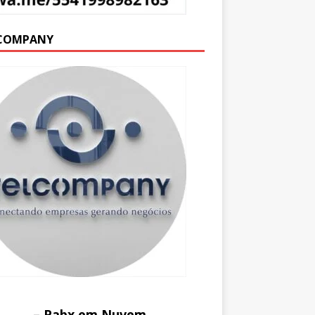
COMPANY
– Pabx em Nuvem