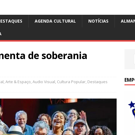
DESTAQUES
AGENDA CULTURAL
NOTÍCIAS
ALMA
A
amenta de soberania
EMP
al
,
Arte & Espaço
,
Audio Visual
,
Cultura Popular
,
Destaques