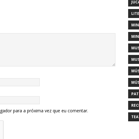
JUC
LIT
MIN
MIN
MUS
MUS
MÚS
MÚS
PAT
REC
egador para a próxima vez que eu comentar.
TEA