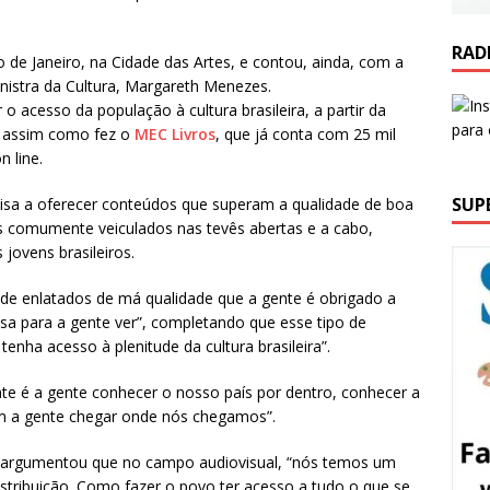
RAD
de Janeiro, na Cidade das Artes, e contou, ainda, com a
inistra da Cultura, Margareth Menezes.
o acesso da população à cultura brasileira, a partir da
, assim como fez o
MEC Livros
, que já conta com 25 mil
n line.
SUP
 visa a oferecer conteúdos que superam a qualidade de boa
s comumente veiculados nas tevês abertas e a cabo,
 jovens brasileiros.
 de enlatados de má qualidade que a gente é obrigado a
isa para a gente ver”, completando que esse tipo de
enha acesso à plenitude da cultura brasileira”.
te é a gente conhecer o nosso país por dentro, conhecer a
ram a gente chegar onde nós chegamos”.
, argumentou que no campo audiovisual, “nós temos um
stribuição. Como fazer o povo ter acesso a tudo o que se