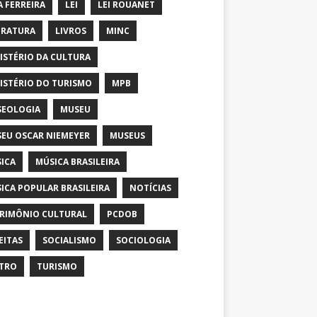
A FERREIRA
LEI
LEI ROUANET
ERATURA
LIVROS
MINC
ISTÉRIO DA CULTURA
ISTÉRIO DO TURISMO
MPB
EOLOGIA
MUSEU
EU OSCAR NIEMEYER
MUSEUS
ICA
MÚSICA BRASILEIRA
ICA POPULAR BRASILEIRA
NOTÍCIAS
RIMÔNIO CULTURAL
PCDOB
EITAS
SOCIALISMO
SOCIOLOGIA
TRO
TURISMO