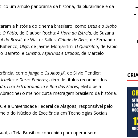
–
lico um amplo panorama da história, da pluralidade e da
–
caram a história do cinema brasileiro, como
Deus e o Diabo
e O Pátio
, de Glauber Rocha;
A Hora da Estrela,
de Suzana
al do Brasil
, de Walter Salles;
Cidade de Deus
, de Fernando
r Babenco;
Olga
, de Jayme Monjardim;
O Quatrilho
, de Fábio
no Barreto; e
Cinema, Aspirinas e Urubus
, de Marcelo
ferência, como
Jango
e
Os Anos JK
, de Silvio Tendler;
CRI
 Irmãos
e
Doces Poderes
; além de títulos reconhecidos
o, Lixo Extraordinário e Ilha das Flores
, eleito pela
(Abraccine) o melhor curta-metragem brasileiro da história.
C e a Universidade Federal de Alagoas, responsável pelo
meio do Núcleo de Excelência em Tecnologias Sociais
ual, a Tela Brasil foi concebida para operar sem