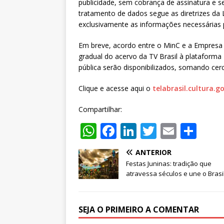
publicidade, sem cobrança de assinatura e 
tratamento de dados segue as diretrizes da 
exclusivamente as informações necessárias p
Em breve, acordo entre o MinC e a Empresa 
gradual do acervo da TV Brasil à plataforma 
pública serão disponibilizados, somando cerc
Clique e acesse aqui o
telabrasil.cultura.go
Compartilhar:
W
F
Li
T
E
S
h
a
n
w
m
h
ANTERIOR
at
c
k
it
ai
ar
Festas Juninas: tradição que
s
e
e
te
l
e
atravessa séculos e une o Brasi
A
b
dI
r
p
o
n
SEJA O PRIMEIRO A COMENTAR