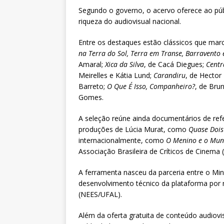
Segundo o governo, o acervo oferece ao púb
riqueza do audiovisual nacional.
Entre os destaques estão clássicos que mar
na Terra do Sol, Terra em Transe, Barravento 
Amaral;
Xica da Silva
, de Cacá Diegues;
Centr
Meirelles e Kátia Lund;
Carandiru
, de Hecto
Barreto;
O Que É Isso, Companheiro?
, de Bru
Gomes.
A seleção reúne ainda documentários de re
produções de Lúcia Murat, como
Quase Dois
internacionalmente, como
O Menino e o Mund
Associação Brasileira de Críticos de Cinema 
A ferramenta nasceu da parceria entre o Min
desenvolvimento técnico da plataforma por 
(NEES/UFAL).
Além da oferta gratuita de conteúdo audiovis