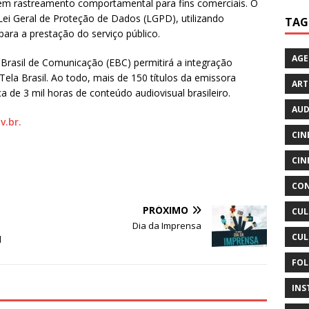
sem rastreamento comportamental para fins comerciais. O
Lei Geral de Proteção de Dados (LGPD), utilizando
TAG
ara a prestação do serviço público.
AG
Brasil de Comunicação (EBC) permitirá a integração
Tela Brasil. Ao todo, mais de 150 títulos da emissora
ART
a de 3 mil horas de conteúdo audiovisual brasileiro.
AUD
v.br.
CIN
CIN
CON
PRÓXIMO
CUL
Dia da Imprensa
CUL
l
FOL
INS