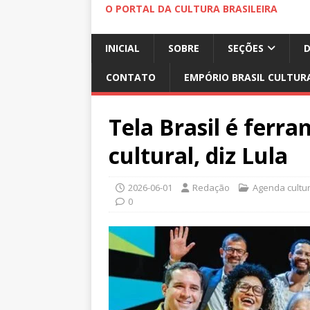
O PORTAL DA CULTURA BRASILEIRA
INICIAL
SOBRE
SEÇÕES
CONTATO
EMPÓRIO BRASIL CULTUR
Tela Brasil é ferr
cultural, diz Lula
2026-06-01
Redação
Agenda cultur
0