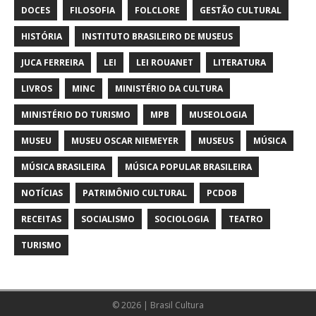
DOCES
FILOSOFIA
FOLCLORE
GESTÃO CULTURAL
HISTÓRIA
INSTITUTO BRASILEIRO DE MUSEUS
JUCA FERREIRA
LEI
LEI ROUANET
LITERATURA
LIVROS
MINC
MINISTÉRIO DA CULTURA
MINISTÉRIO DO TURISMO
MPB
MUSEOLOGIA
MUSEU
MUSEU OSCAR NIEMEYER
MUSEUS
MÚSICA
MÚSICA BRASILEIRA
MÚSICA POPULAR BRASILEIRA
NOTÍCIAS
PATRIMÔNIO CULTURAL
PCDOB
RECEITAS
SOCIALISMO
SOCIOLOGIA
TEATRO
TURISMO
© 2026 | Brasil Cultura