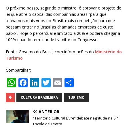
O próximo passo, segundo o ministro, é aprovar o projeto de
lei que abre o capital das companhias áreas “para que
tenhamos mais voos no Brasil, mais competição para que
possam entrar no Brasil as chamadas empresas de custo
baixo”. Hoje o percentual é limitado a 20% e poderá chegar a
100% quando terminar de tramitar no Congresso.
Fonte: Governo do Brasil, com informações do
Ministério do
Turismo
Compartilhar:
W
F
Li
T
E
S
h
a
n
w
m
h
at
c
k
it
ai
ar
CULTURA BRASILEIRA
TURISMO
s
e
e
te
l
e
ANTERIOR
A
b
dI
r
“Território Cultural Livre” debate negritude na SP
Escola de Teatro
p
o
n