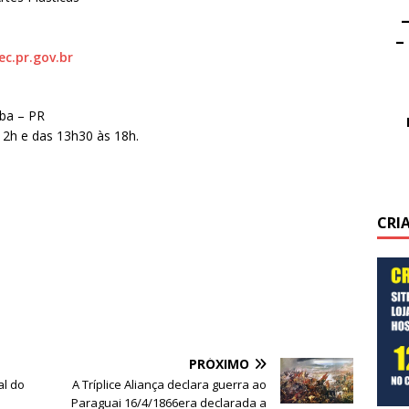
–
–
ec.pr.gov.br
iba – PR
12h e das 13h30 às 18h.
CRI
PRÓXIMO
l do
A Tríplice Aliança declara guerra ao
Paraguai 16/4/1866era declarada a