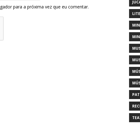
JUC
egador para a próxima vez que eu comentar.
LIT
MIN
MIN
MUS
MUS
MÚS
MÚS
PAT
REC
TEA