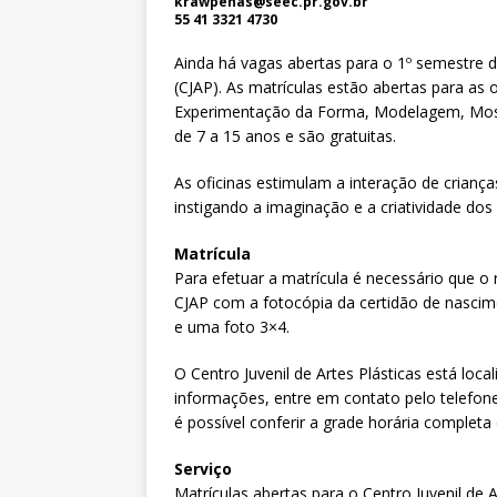
krawpenas@seec.pr.gov.br
55 41 3321 4730
Ainda há vagas abertas para o 1º semestre 
(CJAP). As matrículas estão abertas para as
Experimentação da Forma, Modelagem, Mosai
de 7 a 15 anos e são gratuitas.
As oficinas estimulam a interação de criança
instigando a imaginação e a criatividade dos 
Matrícula
Para efetuar a matrícula é necessário que o
CJAP com a fotocópia da certidão de nascime
e uma foto 3×4.
O Centro Juvenil de Artes Plásticas está loc
informações, entre em contato pelo telefon
é possível conferir a grade horária completa
Serviço
Matrículas abertas para o Centro Juvenil de A