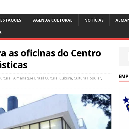
DESTAQUES
AGENDA CULTURAL
NOTÍCIAS
ALMA
A
a as oficinas do Centro
ásticas
EMP
ultural
,
Almanaque Brasil Cultura
,
Cultura
,
Cultura Popular
,