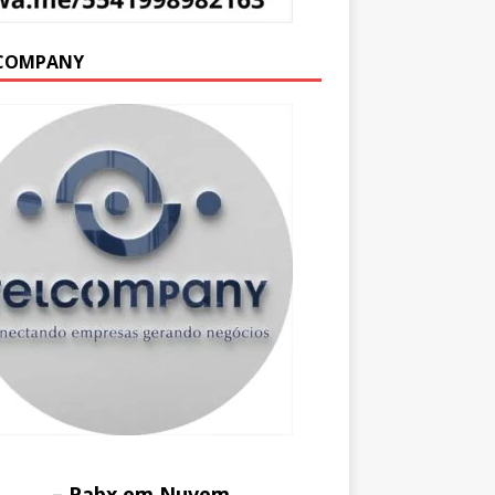
COMPANY
– Pabx em Nuvem