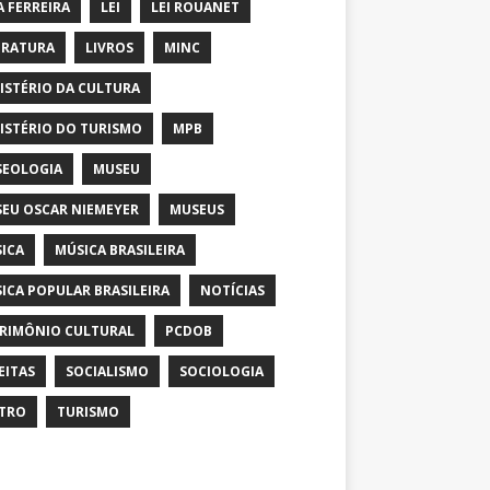
A FERREIRA
LEI
LEI ROUANET
ERATURA
LIVROS
MINC
ISTÉRIO DA CULTURA
ISTÉRIO DO TURISMO
MPB
EOLOGIA
MUSEU
EU OSCAR NIEMEYER
MUSEUS
ICA
MÚSICA BRASILEIRA
ICA POPULAR BRASILEIRA
NOTÍCIAS
RIMÔNIO CULTURAL
PCDOB
EITAS
SOCIALISMO
SOCIOLOGIA
TRO
TURISMO