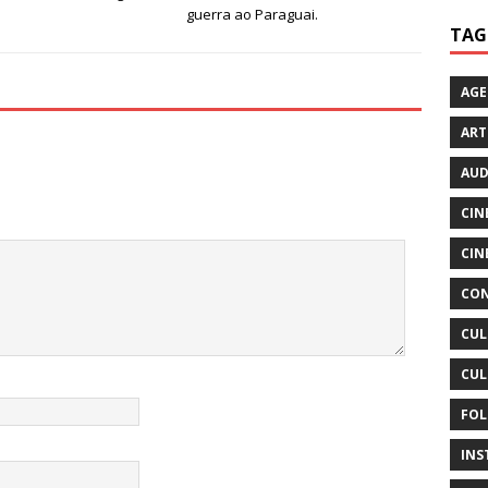
guerra ao Paraguai.
TAG
AG
ART
AUD
CIN
CIN
CON
CUL
CUL
FOL
INS