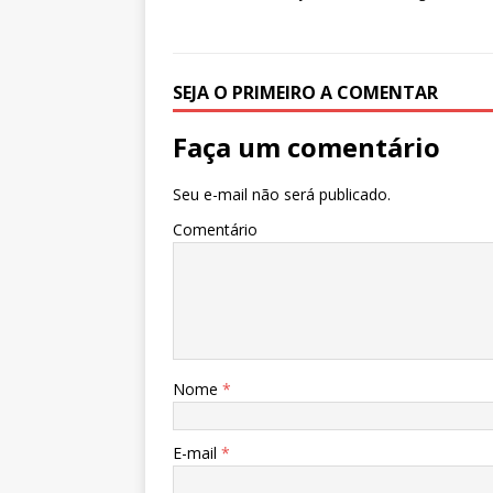
p
o
n
p
o
k
SEJA O PRIMEIRO A COMENTAR
Faça um comentário
Seu e-mail não será publicado.
Comentário
Nome
*
E-mail
*