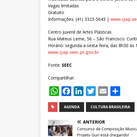
Vagas limitadas
Gratuito
Informações: (41) 3323-5643 |
www.cjap.se
Centro Juvenil de Artes Plásticas
Rua Mateus Leme, 56 – São Francisco. Curit
Horário: segunda a sexta-feira, das 8h30 às 
www.cjap.seec.pr.gov.br
Fonte:
SEEC
Compartilhar:
W
F
Li
T
E
S
h
a
n
w
m
h
at
c
k
it
ai
ar
AGENDA
CULTURA BRASILEIRA
s
e
e
te
l
e
ANTERIOR
A
b
dI
r
Concurso de Composição Musica
Projeto Guri está chegando!