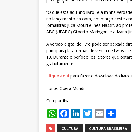
“O que está aqui (no livro) é a minha verdad
no lançamento da obra, em março deste ano. 
jornalistas Juca Kfouri e Inês Nassif, ao pro
ABC (UFABC) Gilberto Maringoni e a Ivana Ji
A versão digital do livro pode ser baixada d
principais plataformas de venda de livros ele
13. Durante o período, os leitores que opt
gratuitamente.
Clique aqui
para fazer o download do livro.
Fonte: Opera Mundi
Compartilhar:
W
F
Li
T
E
S
h
a
n
w
m
h
CULTURA
CULTURA BRASILEIRA