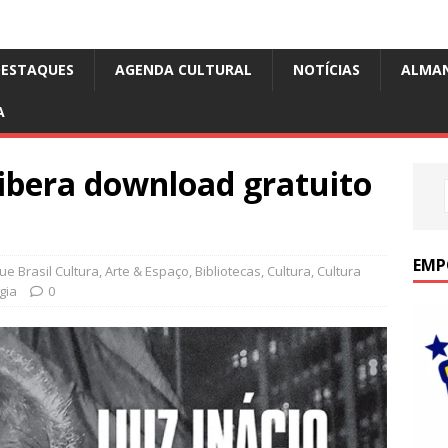
DESTAQUES
AGENDA CULTURAL
NOTÍCIAS
ALMA
A
libera download gratuito
EMP
e Brasil Cultura
,
Arte & Espaço
,
Bibliotecas
,
Cultura
,
Cultura
gia
0