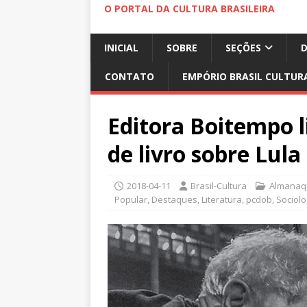
O PORTAL DA CULTURA BRASILEIRA
INICIAL
SOBRE
SEÇÕES
CONTATO
EMPÓRIO BRASIL CULTUR
Editora Boitempo 
de livro sobre Lula
2018-04-11
Brasil-Cultura
Almanaqu
Popular
,
Destaques
,
Literatura
,
pcdob
,
Sociolo