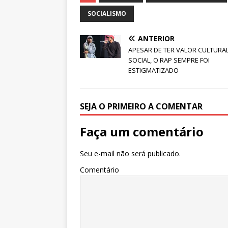
at
c
k
it
ai
ar
s
e
e
te
l
e
SOCIALISMO
A
b
dI
r
ANTERIOR
p
o
n
APESAR DE TER VALOR CULTURAL
p
o
SOCIAL, O RAP SEMPRE FOI
ESTIGMATIZADO
k
SEJA O PRIMEIRO A COMENTAR
Faça um comentário
Seu e-mail não será publicado.
Comentário