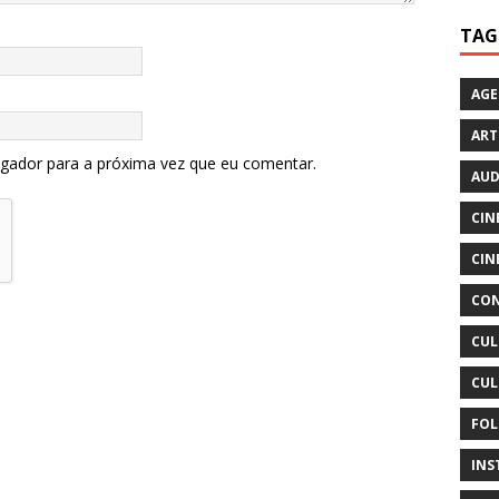
TAG
AG
ART
egador para a próxima vez que eu comentar.
AUD
CIN
CIN
CON
CUL
CUL
FOL
INS