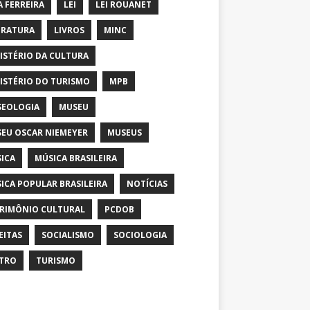
A FERREIRA
LEI
LEI ROUANET
ERATURA
LIVROS
MINC
ISTÉRIO DA CULTURA
ISTÉRIO DO TURISMO
MPB
EOLOGIA
MUSEU
EU OSCAR NIEMEYER
MUSEUS
ICA
MÚSICA BRASILEIRA
ICA POPULAR BRASILEIRA
NOTÍCIAS
RIMÔNIO CULTURAL
PCDOB
EITAS
SOCIALISMO
SOCIOLOGIA
TRO
TURISMO