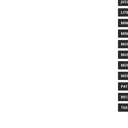
JUC
LIT
MIN
MIN
MUS
MUS
MÚS
MÚS
PAT
REC
TEA