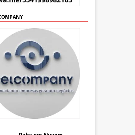
COMPANY
– Pabx em Nuvem