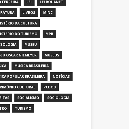
A FERREIRA
LEI
LEI ROUANET
ERATURA
LIVROS
MINC
ISTÉRIO DA CULTURA
ISTÉRIO DO TURISMO
MPB
EOLOGIA
MUSEU
EU OSCAR NIEMEYER
MUSEUS
ICA
MÚSICA BRASILEIRA
ICA POPULAR BRASILEIRA
NOTÍCIAS
RIMÔNIO CULTURAL
PCDOB
EITAS
SOCIALISMO
SOCIOLOGIA
TRO
TURISMO