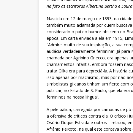
na foto as escritoras Albertina Bertha e Laura
Nascida em 12 de março de 1893, na cidade do
também muito aclamada por quem buscava c
considerado o pai do humor obsceno no Brasil,
época. Em carta enviada a ela em 1915, Lima
“Admirei muito de sua inspiração, a sua com
audácia verdadeiramente feminina”. Já para 
chamada por Agripino Griecco, era apenas u
chamamentos infantis, embora fossem nasc
tratar Gilka era para depreciá-la. A históri
isso apenas por machismo, mas por não aceit
simbolistas gilkianos tinham um flerte com 
publicar, no Estado de S. Paulo, que ela era
femininos na nossa língua”.
A pele pálida, carregada por camadas de pó
a ofensiva de críticos contra ela. O crític
Osório Duque Estrada e outros – relatou, e
Afrânio Peixoto, na qual este contava sobre 