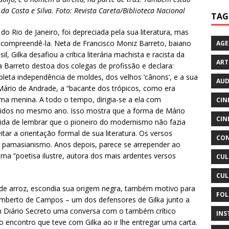
 da Costa e Silva. Foto: Revista Careta/Biblioteca Nacional
TAG
 Rio de Janeiro, foi depreciada pela sua literatura, mas
ompreendê-la. Neta de Francisco Moniz Barreto, baiano
AG
 Gilka desafiou a crítica literária machista e racista da
ART
 Barreto destoa dos colegas de profissão e declara:
pleta independência de moldes, dos velhos ‘cânons’, e a sua
AUD
Mário de Andrade, a “bacante dos trópicos, como era
ma menina. A todo o tempo, dirigia-se a ela com
CIN
idos no mesmo ano. Isso mostra que a forma de Mário
CIN
a cuida de lembrar que o pioneiro do modernismo não fazia
ar a orientação formal de sua literatura. Os versos
CON
o parnasianismo. Anos depois, parece se arrepender ao
 uma ”poetisa ilustre, autora dos mais ardentes versos
CUL
CUL
 de arroz, escondia sua origem negra, também motivo para
FOL
o Humberto de Campos – um dos defensores de Gilka junto a
m Diário Secreto uma conversa com o também crítico
INS
o encontro que teve com Gilka ao ir lhe entregar uma carta.