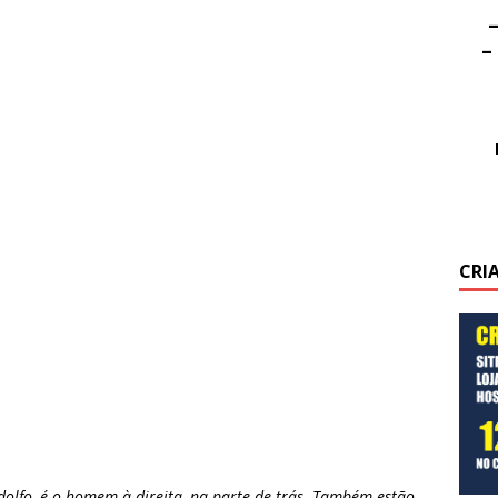
–
–
CRI
dolfo, é o homem à direita, na parte de trás. Também estão