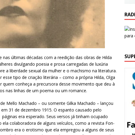
RAD
SUP
ue nas últimas décadas com a reedição das obras de Hilda
lheres divulgando poesia e prosa carregadas de luxúria
e a liberdade sexual da mulher e o machismo na literatura.
sse tipo de criação literária – como a própria Hilda, Olga
ar quem conheça a precursora desse movimento que deu à
jos nas linhas de um poema ou um romance.
a de Mello Machado – ou somente Gilka Machado – lançou
da em 31 de dezembro 1915. O espanto causado pelo
11 páginas era esperado. Seus versos já tinham ocupado
o ela colaboradora de alguns veículos, como a revista Fon-
sombro era o erotismo que ela empregou a alguns de seus