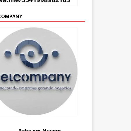
COMPANY
– Pabx em Nuvem