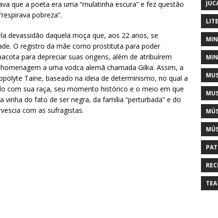
JUC
va que a poeta era uma “mulatinha escura” e fez questão
respirava pobreza”.
LIT
ela devassidão daquela moça que, aos 22 anos, se
MIN
ade. O registro da mãe como prostituta para poder
hacota para depreciar suas origens, além de atribuírem
MIN
em homenagem a uma vodca alemã chamada Gilka. Assim, a
MUS
ppolyte Taine, baseado na ideia de determinismo, no qual a
do com sua raça, seu momento histórico e o meio em que
MUS
ka vinha do fato de ser negra, da família “perturbada” e do
vescia com as sufragistas.
MÚS
MÚS
PAT
REC
TEA