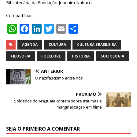
Bibliotecária da Fundação Joaquim Nabuco
Compartilhar:
W
F
Li
T
E
S
h
a
n
w
m
h
at
c
k
it
ai
ar
AGENDA
CULTURA
CULTURA BRASILEIRA
s
e
e
te
l
e
FILOSOFIA
FOLCLORE
HISTÓRIA
SOCIOLOGIA
A
b
dI
r
ANTERIOR
p
o
n
O nazifascismo entre nós
p
o
k
PRÓXIMO
Soldados do Araguaia contam sobre traumas e
marginalização em filme
SEJA O PRIMEIRO A COMENTAR