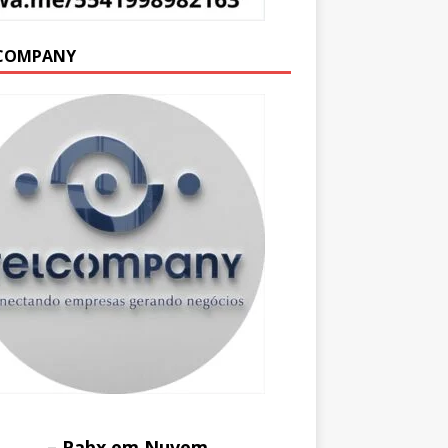
COMPANY
– Pabx em Nuvem