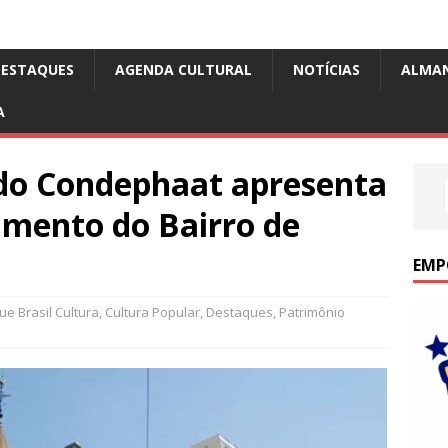
DESTAQUES
AGENDA CULTURAL
NOTÍCIAS
ALMA
A
 do Condephaat apresenta
mento do Bairro de
EMP
e Brasil Cultura
,
Cultura Popular
,
Destaques
,
Patrimônio