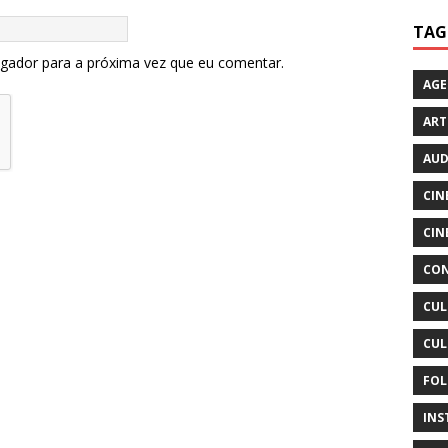
TAG
egador para a próxima vez que eu comentar.
AG
ART
AUD
CIN
CIN
CON
CUL
CUL
FOL
INS