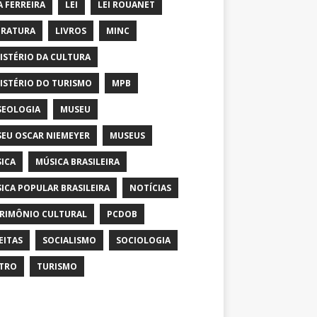
A FERREIRA
LEI
LEI ROUANET
ERATURA
LIVROS
MINC
ISTÉRIO DA CULTURA
ISTÉRIO DO TURISMO
MPB
EOLOGIA
MUSEU
EU OSCAR NIEMEYER
MUSEUS
ICA
MÚSICA BRASILEIRA
ICA POPULAR BRASILEIRA
NOTÍCIAS
RIMÔNIO CULTURAL
PCDOB
EITAS
SOCIALISMO
SOCIOLOGIA
TRO
TURISMO