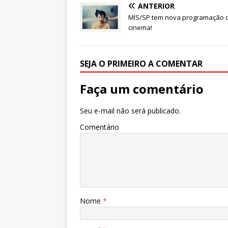
s
e
e
te
l
e
ANTERIOR
A
b
dI
r
MIS/SP tem nova programação 
cinema!
p
o
n
p
o
k
SEJA O PRIMEIRO A COMENTAR
Faça um comentário
Seu e-mail não será publicado.
Comentário
Nome
*