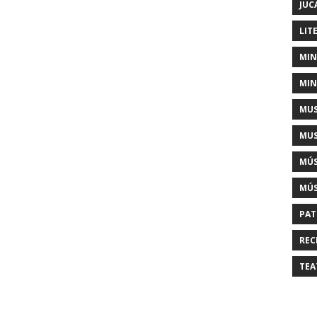
JUC
LIT
MIN
MIN
MUS
MUS
MÚS
MÚS
PAT
REC
TEA