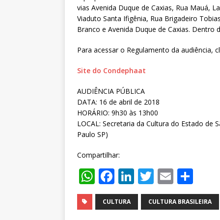
vias Avenida Duque de Caxias, Rua Mauá, La
Viaduto Santa Ifigênia, Rua Brigadeiro Tobi
Branco e Avenida Duque de Caxias. Dentro de
Para acessar o Regulamento da audiência, c
Site do Condephaat
AUDIÊNCIA PÚBLICA
DATA: 16 de abril de 2018
HORÁRIO: 9h30 às 13h00
LOCAL: Secretaria da Cultura do Estado de Sã
Paulo SP)
Compartilhar:
W
F
Li
T
E
S
h
a
n
w
m
h
at
c
k
it
ai
ar
CULTURA
CULTURA BRASILEIRA