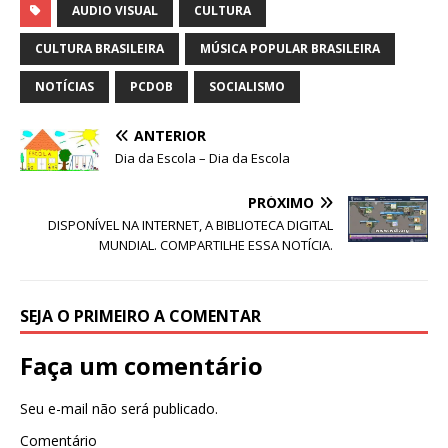
at
c
k
it
ai
ar
AUDIO VISUAL
CULTURA
s
e
e
te
l
e
CULTURA BRASILEIRA
MÚSICA POPULAR BRASILEIRA
A
b
dI
r
NOTÍCIAS
PCDOB
SOCIALISMO
p
o
n
ANTERIOR
p
o
Dia da Escola – Dia da Escola
k
PRÓXIMO
DISPONÍVEL NA INTERNET, A BIBLIOTECA DIGITAL
MUNDIAL. COMPARTILHE ESSA NOTÍCIA.
SEJA O PRIMEIRO A COMENTAR
Faça um comentário
Seu e-mail não será publicado.
Comentário