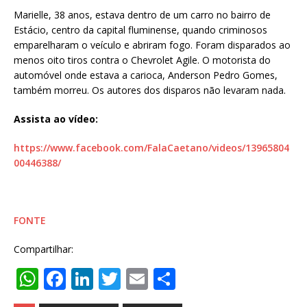
Marielle, 38 anos, estava dentro de um carro no bairro de
Estácio, centro da capital fluminense, quando criminosos
emparelharam o veículo e abriram fogo. Foram disparados ao
menos oito tiros contra o Chevrolet Agile. O motorista do
automóvel onde estava a carioca, Anderson Pedro Gomes,
também morreu. Os autores dos disparos não levaram nada.
Assista ao vídeo:
https://www.facebook.com/FalaCaetano/videos/13965804
00446388/
FONTE
Compartilhar:
W
F
Li
T
E
S
h
a
n
w
m
h