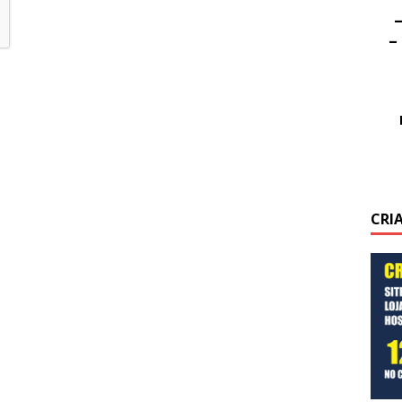
–
–
CRI