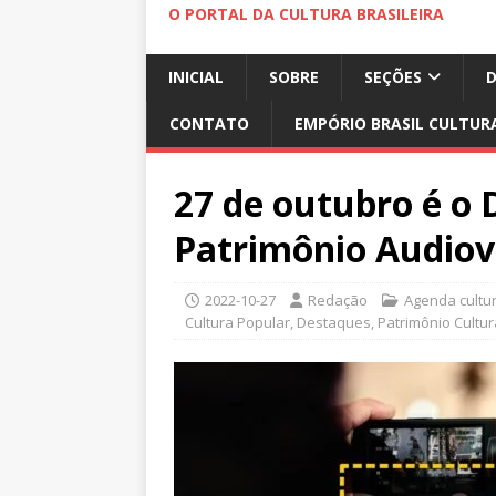
O PORTAL DA CULTURA BRASILEIRA
INICIAL
SOBRE
SEÇÕES
CONTATO
EMPÓRIO BRASIL CULTUR
27 de outubro é o 
Patrimônio Audiov
2022-10-27
Redação
Agenda cultur
Cultura Popular
,
Destaques
,
Patrimônio Cultur