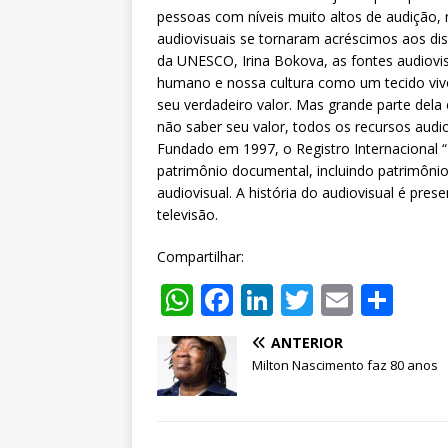
pessoas com níveis muito altos de audição, 
audiovisuais se tornaram acréscimos aos dist
da UNESCO, Irina Bokova, as fontes audiovi
humano e nossa cultura como um tecido vivo
seu verdadeiro valor. Mas grande parte dela 
não saber seu valor, todos os recursos audio
Fundado em 1997, o Registro Internacional 
patrimônio documental, incluindo patrimônio 
audiovisual. A história do audiovisual é pr
televisão.
Compartilhar:
W
F
Li
T
E
S
h
a
n
w
m
h
ANTERIOR
at
c
k
it
ai
ar
Milton Nascimento faz 80 anos
s
e
e
te
l
e
A
b
dI
r