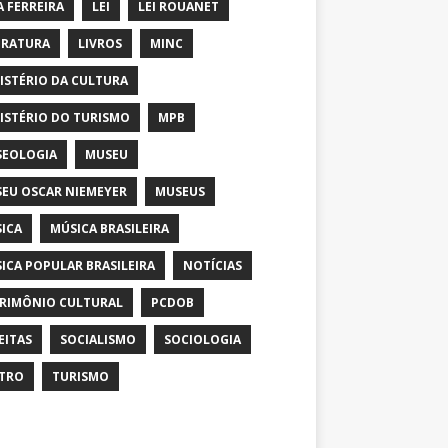
A FERREIRA
LEI
LEI ROUANET
ERATURA
LIVROS
MINC
ISTÉRIO DA CULTURA
ISTÉRIO DO TURISMO
MPB
EOLOGIA
MUSEU
EU OSCAR NIEMEYER
MUSEUS
ICA
MÚSICA BRASILEIRA
ICA POPULAR BRASILEIRA
NOTÍCIAS
RIMÔNIO CULTURAL
PCDOB
EITAS
SOCIALISMO
SOCIOLOGIA
TRO
TURISMO