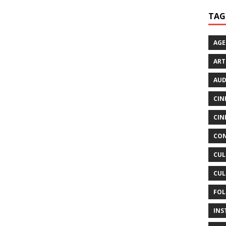
TAG
AG
ART
AUD
CIN
CIN
CON
CUL
CUL
FOL
INS