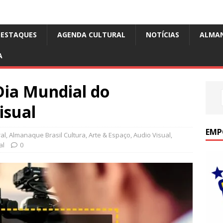
DESTAQUES
AGENDA CULTURAL
NOTÍCIAS
ALMA
A
Dia Mundial do
isual
EMP
al
,
Almanaque Brasil Cultura
,
Arte & Espaço
,
Audio Visual
,
al
0