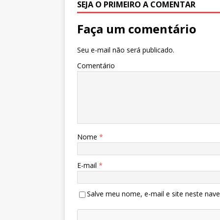
p
o
n
SEJA O PRIMEIRO A COMENTAR
p
o
Faça um comentário
k
Seu e-mail não será publicado.
Comentário
Nome
*
E-mail
*
Salve meu nome, e-mail e site neste nav