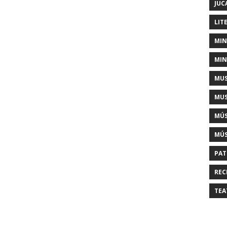
JUC
LIT
MIN
MIN
MUS
MUS
MÚS
MÚS
PAT
REC
TEA