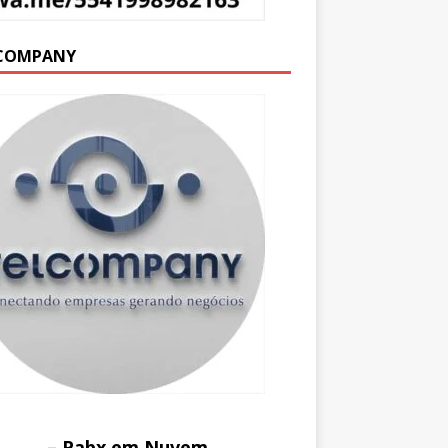
COMPANY
– Pabx em Nuvem